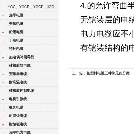
4.的允许弯曲
YGC、YGCR、YGCP、JGG
扁平电缆
无铠装层的电
变频电缆
电力电缆应不小
船用电缆
丁晴电缆
有铠装结构的
特种电缆
热电偶补偿导线
硅橡胶软电缆
上一篇：
氟塑料电缆三种常见的分类
变频器电缆
耐高温电缆
硅橡胶控制电缆
电机引接线
橡套电缆
耐腐蚀电缆
耐酸碱电缆
扁平电力电缆