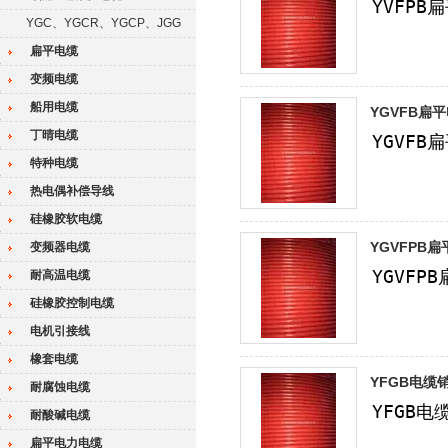
YGC、YGCR、YGCP、JGG
扁平电缆
变频电缆
船用电缆
YGVFB扁
丁晴电缆
特种电缆
热电偶补偿导线
硅橡胶软电缆
YGVFPB
变频器电缆
耐高温电缆
硅橡胶控制电缆
电机引接线
橡套电缆
YFGB电缆
耐腐蚀电缆
耐酸碱电缆
扁平电力电缆