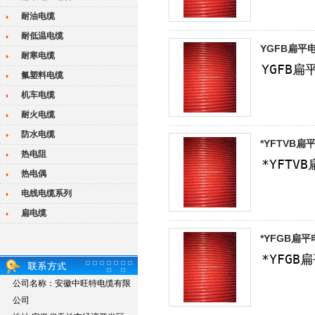
耐油电缆
耐低温电缆
YGFB扁平
耐寒电缆
氟塑料电缆
机车电缆
耐火电缆
防水电缆
*YFTVB扁
热电阻
热电偶
电线电缆系列
扁电缆
*YFGB扁
公司名称：安徽中旺特电缆有限
公司