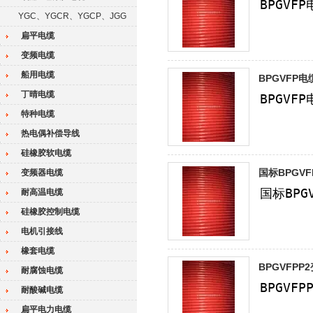
YGC、YGCR、YGCP、JGG
扁平电缆
变频电缆
船用电缆
BPGVFP电
丁晴电缆
特种电缆
热电偶补偿导线
硅橡胶软电缆
国标BPGV
变频器电缆
耐高温电缆
硅橡胶控制电缆
电机引接线
橡套电缆
BPGVFPP2
耐腐蚀电缆
耐酸碱电缆
扁平电力电缆