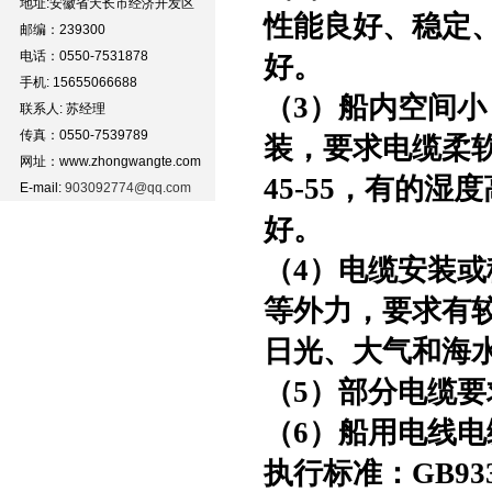
地址:安徽省天长市经济开发区
性能良好、稳定
邮编：239300
电话：0550-7531878
好。
手机: 15655066688
（
3）船内空间
联系人: 苏经理
传真：0550-7539789
装，要求电缆柔
网址：www.zhongwangte.com
45-55，有的
E-mail:
903092774@qq.com
好。
（
4）电缆安装
等外力，要求有
日光、大气和海
（
5）部分电缆
（
6）船用电线
执行标准：
GB933