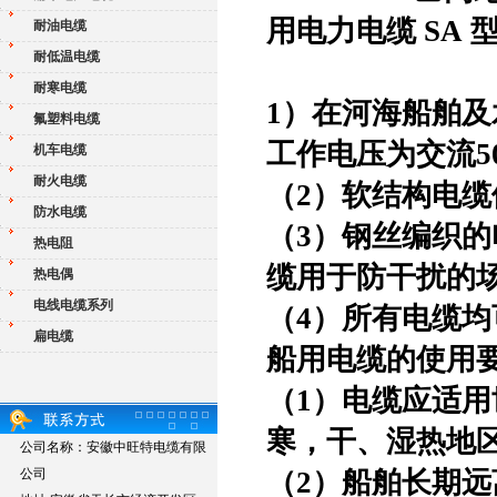
用电力电缆 SA 型
耐油电缆
耐低温电缆
耐寒电缆
1）在河海船舶
氟塑料电缆
工作电压为交流50
机车电缆
耐火电缆
（
2）软结构电
防水电缆
（
3）钢丝编织
热电阻
缆用于防干扰的
热电偶
电线电缆系列
（
4）所有电缆
扁电缆
船用电缆的使用
（
1）电缆应适
寒，干、湿热地
公司名称：安徽中旺特电缆有限
公司
（
2）船舶长期