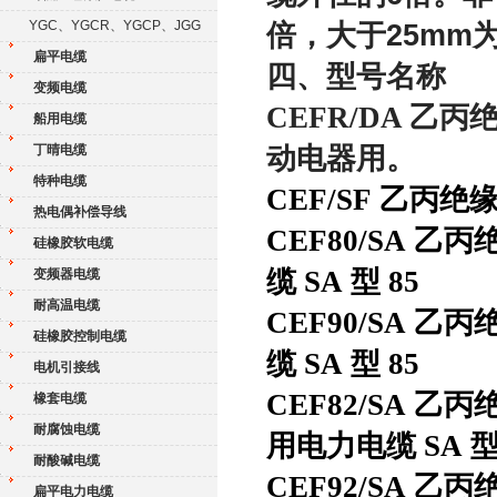
YGC、YGCR、YGCP、JGG
倍，大于25mm
扁平电缆
四、型号名称
变频电缆
CEFR/DA 
船用电缆
丁晴电缆
动电器用。
特种电缆
CEF/SF 乙丙
热电偶补偿导线
CEF80/SA
硅橡胶软电缆
缆 SA 型 85
变频器电缆
耐高温电缆
CEF90/SA
硅橡胶控制电缆
缆 SA 型 85
电机引接线
CEF82/SA
橡套电缆
耐腐蚀电缆
用电力电缆 SA 型
耐酸碱电缆
CEF92/SA
扁平电力电缆