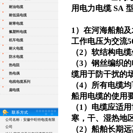
用电力电缆 SA 型
耐油电缆
耐低温电缆
耐寒电缆
1）在河海船舶
氟塑料电缆
工作电压为交流50
机车电缆
耐火电缆
（
2）软结构电
防水电缆
（
3）钢丝编织
热电阻
缆用于防干扰的
热电偶
电线电缆系列
（
4）所有电缆
扁电缆
船用电缆的使用
（
1）电缆应适
寒，干、湿热地
公司名称：安徽中旺特电缆有限
公司
（
2）船舶长期