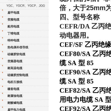
YGC、YGCR、YGCP、JGG
倍，大于25mm
扁平电缆
四、型号名称
变频电缆
CEFR/DA 
船用电缆
丁晴电缆
动电器用。
特种电缆
CEF/SF 乙丙
热电偶补偿导线
CEF80/SA
硅橡胶软电缆
缆 SA 型 85
变频器电缆
耐高温电缆
CEF90/SA
硅橡胶控制电缆
缆 SA 型 85
电机引接线
CEF82/SA
橡套电缆
耐腐蚀电缆
用电力电缆 SA 型
耐酸碱电缆
CEF92/SA
扁平电力电缆