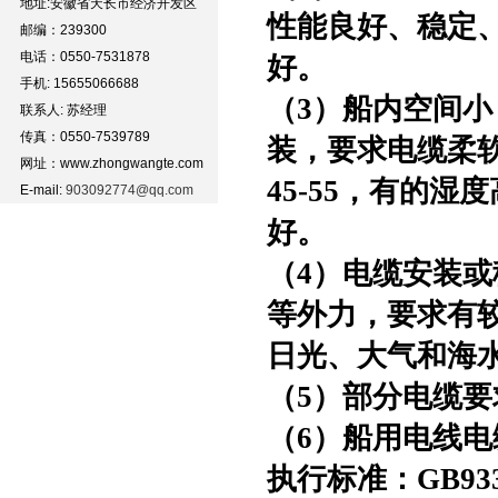
地址:安徽省天长市经济开发区
性能良好、稳定
邮编：239300
电话：0550-7531878
好。
手机: 15655066688
（
3）船内空间
联系人: 苏经理
传真：0550-7539789
装，要求电缆柔
网址：www.zhongwangte.com
45-55，有的
E-mail:
903092774@qq.com
好。
（
4）电缆安装
等外力，要求有
日光、大气和海
（
5）部分电缆
（
6）船用电线
执行标准：
GB933