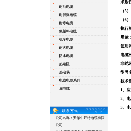
求耐
耐油电缆
（
5
耐低温电缆
（
6
耐寒电缆
执行
氟塑料电缆
用途
机车电缆
使用
耐火电缆
电缆
防水电缆
非铠
热电阻
热电偶
型号
电线电缆系列
技术
扁电缆
1、
2、电
3、电
公司名称：安徽中旺特电缆有限
公司