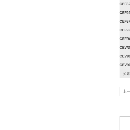
CEF8
CEF9
CEF8
CEF9
CEFR
CEV/
CEV8
CEV9
如果
上