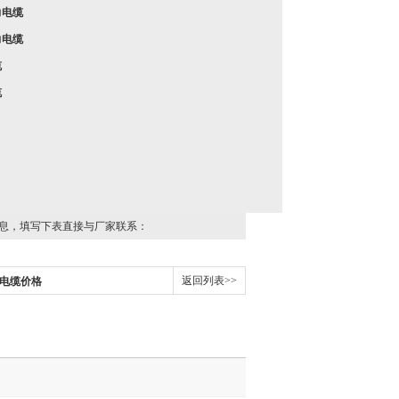
力电缆
力电缆
缆
缆
息，填写下表直接与厂家联系：
返回列表>>
SC电缆价格