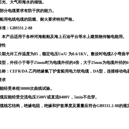
日光、大气和海水的倾蚀。
）部分电缆要求有防干扰的能力。
）船用电线电缆的阻燃、耐火要求特别严格。
标准：
GB9331.2-88
：本产品适用于各种河海船舶及海上石油平台等水上建筑物传输电能用。
特性
长期允许工作温度为
85，额定电压Uo/U 为0.6/1KV。敷设时电缆Z
装型，外径小于等于25mm时为电缆外径的4倍，大于25mm为电缆外径的
名称：
CEFR/DA 乙丙绝缘氯丁护套船用电力软电缆，DA型，连接移动电
要求
应能经受单程30000次曲线试验。
缆应能经受交流电压3500V或直流8400V，5min不击穿。
缆线芯结构，绝缘电阻，绝缘和护套厚度及重量应符合GB9331.2-88的规