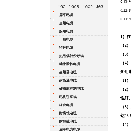
CEF
YGC、YGCR、YGCP、JGG
CEF
扁平电缆
CEF
变频电缆
船用电缆
1）
丁晴电缆
（
2
特种电缆
（
3
热电偶补偿导线
（
4
硅橡胶软电缆
船用
变频器电缆
耐高温电缆
（
1
硅橡胶控制电缆
（
2
电机引接线
性好
橡套电缆
（
3
耐腐蚀电缆
达4
耐酸碱电缆
（
4
扁平电力电缆