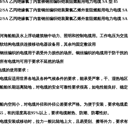
90/SA 乙丙绝缘氯丁内套裸钢丝编织铠装阻燃船用电力电缆 SA 型 85
82/SA 乙丙绝缘氯丁内套铜丝编织铠装聚氯乙烯外套阻燃船用电力电缆 SA 
92/SA 乙丙绝缘氯丁内套钢丝编织铠装聚氯乙烯外套阻燃船用电力电缆 SA 
在河海船舶及水上浮动建筑物中动力、照明和控制电缆用。工作电压为交流500
）软结构电缆供连接移动电器设备用，其余均固定敷设用
）钢丝编织的电缆用于易受外力损伤的场所。铜丝编织的电缆用于防干扰的
）所有电缆均可用于要求不延然的场所
电缆的使用要求：
）电缆应适用世界各地及各种气候条件的要求，能承受严寒，干、湿热地
）船舶长期远离陆地，对电缆的安全可靠性要求很高，如电性能良好、稳
。
）船内空间小，对电缆外径和外径公差要求严格。为便于安装，要求电缆
5-55，有的湿度高在95%以上，要求电缆耐热、防潮、防霉性好。
）电缆安装或移动时，拉力一般比陆地上大，且易受刮、擦等外力，要求