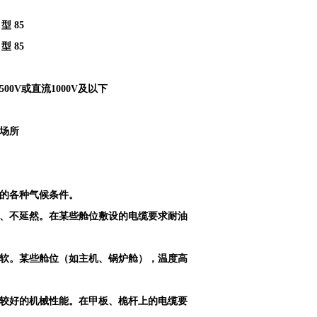
型 85
型 85
V或直流1000V及以下
场所
区的各种气候条件。
定、不延然。在某些舱位敷设的电缆要求耐油
柔软。某些舱位（如主机、锅炉舱），温度高
有较好的机械性能。在甲板、桅杆上的电缆要