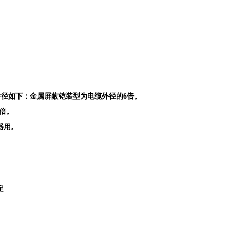
小弯曲半径如下：金属屏蔽铠装型为电缆外径的6倍。
6倍。
器用。
定