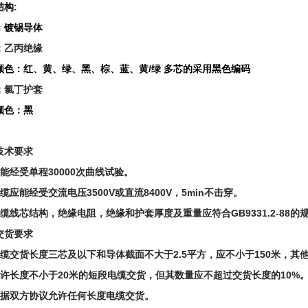
结构:
：镀锡导体
：
乙丙绝缘
颜色：红、黄、绿、黑、棕、蓝、黄/绿 多芯的采用黑色编码
：
氯丁护套
颜色：黑
技术要求
应能经受单程30000次曲线试验。
缆应能经受交流电压3500V或直流8400V，5min不击穿。
电缆线芯结构，绝缘电阻，绝缘和护套厚度及重量应符合GB9331.2-88的规
交货要求
电缆交货长度三芯及以下和导体截面不大于2.5平方，应不小于150米，其他
允许长度不小于20米的短段电缆交货，但其数量应不超过交货长度的10%
根据双方协议允许任何长度电缆交货。