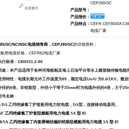
CEPJ90/SC
点击放大
产品型号：
产品报价：
产品特点：
CEFR CEF80/DA C
电缆厂家
J85/SC/NC/NSC电缆销售商，CEPJ90/SC
的详细资料：
R船用电缆价格，CEFR82电缆厂家
行标准：GB9331.2-88
用途：本产品适用于各种河海船舶及海上石油平台等水上建筑物传输电能
使用特性：电缆长期允许工作温度为85，额定电压Uo/U 为0.6/1KV。
外径的6倍。非铠装型，外径小于等于25mm时为电缆外径的4倍，大于25
型号名称
FR/DA 乙丙绝缘氯丁护套船用电力软电缆，DA型，连接移动电器用。
/SF 乙丙绝缘氯丁护套阻燃船用电力电缆 SA 型 85
80/SA 乙丙绝缘氯丁内套裸铜丝编织铠装阻燃船用电力电缆 SA 型 85