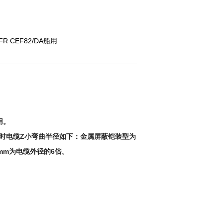
XFR CEF82/DA船用
用。
敷设时电缆Z小弯曲半径如下：金属屏蔽铠装型为
mm为电缆外径的6倍。