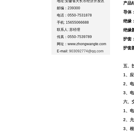
地址:安徽省天长市经济开发区
产品
邮编：239300
导体
电话：0550-7531878
绝缘
手机: 15655066688
联系人: 苏经理
绝缘
传真：0550-7539789
护套
网址：www.zhongwangte.com
护套
E-mail:
903092774@qq.com
五、
1、
2、电
3、
六、
1、
2、
3、