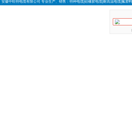
安徽中旺特电缆有限公司 专业生产、销售：特种电缆|硅橡胶电缆|耐高温电缆|氟塑料电