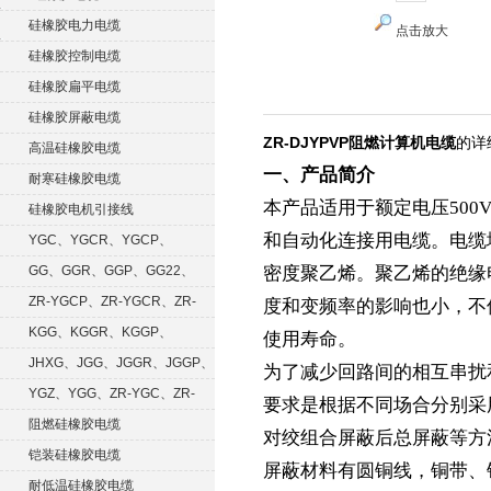
硅橡胶电力电缆
点击放大
硅橡胶控制电缆
硅橡胶扁平电缆
硅橡胶屏蔽电缆
ZR-DJYPVP阻燃计算机电缆
的详
高温硅橡胶电缆
一、产品简介
耐寒硅橡胶电缆
本产品适用于额定电压50
硅橡胶电机引接线
和自动化连接用电缆。电缆
YGC、YGCR、YGCP、
YGCRP
GG、GGR、GGP、GG22、
密度聚乙烯。聚乙烯的绝缘
GGRP
ZR-YGCP、ZR-YGCR、ZR-
度和变频率的影响也小，不
YGCRP
KGG、KGGR、KGGP、
使用寿命。
KGGRP
JHXG、JGG、JGGR、JGGP、
为了减少回路间的相互串扰
JGGF
YGZ、YGG、ZR-YGC、ZR-
要求是根据不同场合分别采
KGG
阻燃硅橡胶电缆
对绞组合屏蔽后总屏蔽等方
铠装硅橡胶电缆
屏蔽材料有圆铜线，铜带、
耐低温硅橡胶电缆