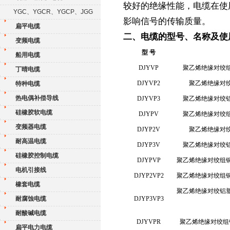
较好的绝缘性能，电缆在使
YGC、YGCR、YGCP、JGG
影响信号的传输质量。
扁平电缆
二、电缆的型号、名称及使
变频电缆
型 号
船用电缆
DJYVP
聚乙烯绝缘对绞
丁晴电缆
DJYVP2
聚乙烯绝缘对
特种电缆
热电偶补偿导线
DJYVP3
聚乙烯绝缘对绞
硅橡胶软电缆
DJYPV
聚乙烯绝缘对绞
变频器电缆
DJYP2V
聚乙烯绝缘对
耐高温电缆
DJYP3V
聚乙烯绝缘对绞
硅橡胶控制电缆
DJYPVP
聚乙烯绝缘对绞组
电机引接线
DJYP2VP2
聚乙烯绝缘对绞组
橡套电缆
聚乙烯绝缘对绞铝
耐腐蚀电缆
DJYP3VP3
耐酸碱电缆
DJYVPR
聚乙烯绝缘对绞组
扁平电力电缆