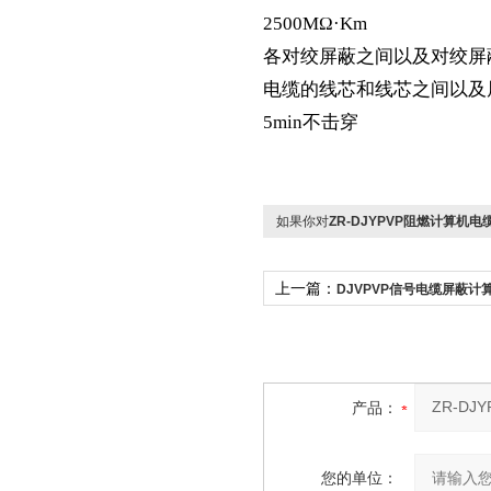
2500MΩ·Km
各对绞屏蔽之间以及对绞屏
电缆的线芯和线芯之间以及屏
5min不击穿
如果你对
ZR-DJYPVP阻燃计算机电
上一篇：
DJVPVP信号电缆屏蔽计
家
产品：
您的单位：