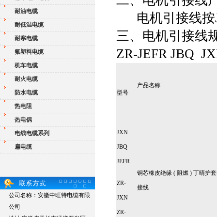
耐油电缆
电机引接线按JB6
耐低温电缆
三、电机引接线
耐寒电缆
ZR-JEFR JBQ 
氟塑料电缆
机车电缆
耐火电缆
产品名称
型号
防水电缆
热电阻
热电偶
JXN
电线电缆系列
JBQ
扁电缆
JEFR
铜芯橡皮绝缘 ( 阻燃 ) 丁晴
ZR-
接线
公司名称：安徽中旺特电缆有限
JXN
公司
ZR-