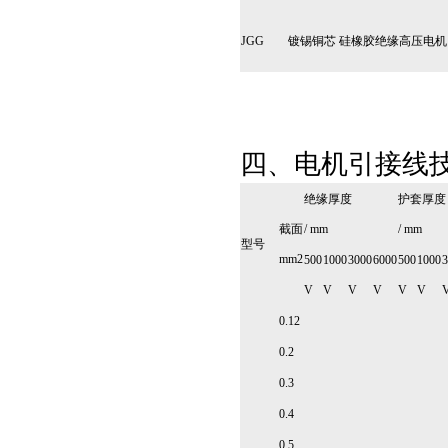
JGG
镀锡铜芯 硅橡胶绝缘高压电
四、电机引接线
绝缘厚度
护套厚度
截面
/ mm
/ mm
型号
mm2
500
1000
3000
6000
500
1000
3
V
V
V
V
V
V
0.12
0.2
0.3
0.4
0.5