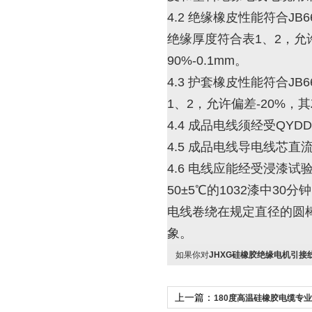
4.2 绝缘橡皮性能符合JB
绝缘厚度符合表1、2，允
90%-0.1mm。
4.3 护套橡皮性能符合J
1、2，允许偏差-20%，
4.4 成品电线须经受QYDD
4.5 成品电线导电线芯直
4.6 电线应能经受浸漆试
50±5℃的1032漆中30
电线卷绕在规定直径的圆
象。
如果你对
JHXG硅橡胶绝缘电机引接
上一篇：
180度高温硅橡胶电缆专