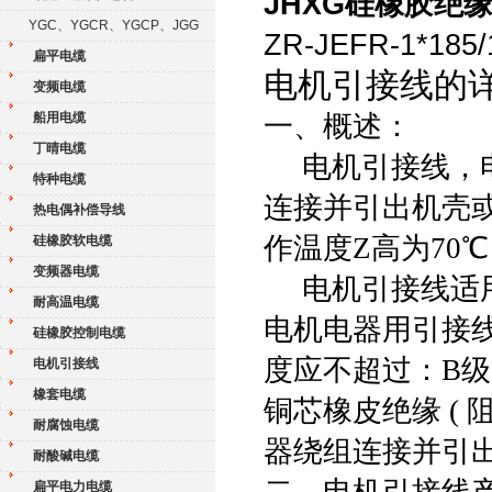
JHXG硅橡胶绝
YGC、YGCR、YGCP、JGG
ZR-JEFR-1*1
扁平电缆
电机引接线的
变频电缆
一、概述：
船用电缆
丁晴电缆
电机引接线，电
特种电缆
连接并引出机壳
热电偶补偿导线
作温度Z高为70
℃
硅橡胶软电缆
变频器电缆
电机引接线适用于
耐高温电缆
电机电器用引接
硅橡胶控制电缆
度应不超过：B级 6
电机引接线
橡套电缆
铜芯橡皮绝缘 (
耐腐蚀电缆
器绕组连接并引
耐酸碱电缆
二、电机引接线
扁平电力电缆