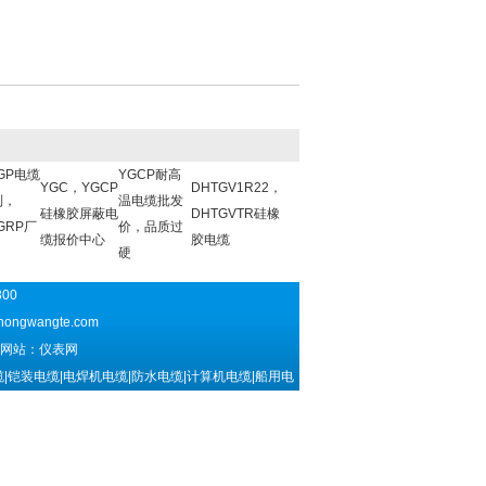
GP电缆
YGCP耐高
YGC，YGCP
DHTGV1R22，
到，
温电缆批发
硅橡胶屏蔽电
DHTGVTR硅橡
GRP厂
价，品质过
缆报价中心
胶电缆
硬
300
hongwangte.com
网站：仪表网
|铠装电缆|电焊机电缆|防水电缆|计算机电缆|船用电