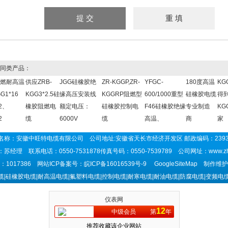
同类产品：
燃耐高温
供应ZRB-
JGG硅橡胶绝
ZR-KGGP,ZR-
YFGC-
180度高温
KG
G1*16
KGG3*2.5硅
缘高压安装线
KGGRP阻燃型
600/1000重型
硅橡胶电缆
得
2、
橡胶阻燃电
额定电压：
硅橡胶控制电
F46硅橡胶绝缘
专业制造
KG
2
缆
6000V
缆
高温、
商
家
名称：安徽中旺特电缆有限公司 公司地址:安徽省天长市经济开发区 邮政编码：239
苏经理 联系电话：0550-7531878传真号码：0550-7539789 公司网址：
www.z
1017386 网站ICP备案号：
皖ICP备16016539号-9
GoogleSiteMap
制作维护
硅橡胶电缆|耐高温电缆|氟塑料电缆|控制电缆|耐寒电缆|耐油电缆|防腐电缆|变频电缆
缆|行车电缆 等产品
仪表网
12
中级会员
第
年
推荐收藏该企业网站