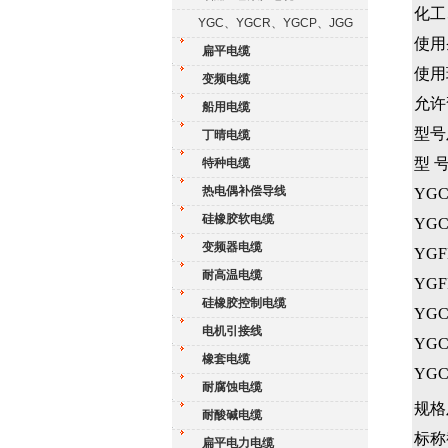
化工
YGC、YGCR、YGCP、JGG
使用
扁平电缆
使用
变频电缆
允许
船用电缆
型号
丁晴电缆
型 
特种电缆
热电偶补偿导线
YG
硅橡胶软电缆
YGC
变频器电缆
YGF
耐高温电缆
YGF
硅橡胶控制电缆
YGC
电机引接线
YGC
橡套电缆
YGC
耐腐蚀电缆
规格
耐酸碱电缆
标称
扁平电力电缆