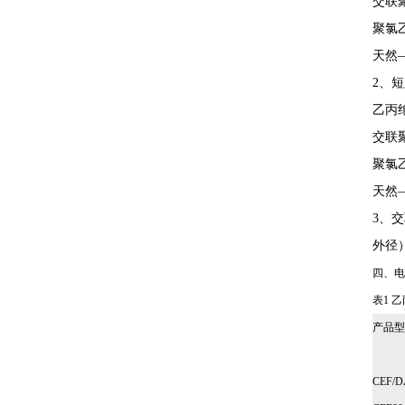
交联
聚氯
天然
2、
乙丙
交联
聚氯
天然
3、
外径
四、电
表1 
产品型
CEF/D