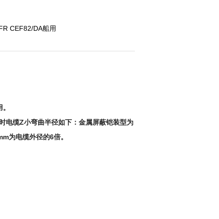
XFR CEF82/DA船用
用。
敷设时电缆Z小弯曲半径如下：金属屏蔽铠装型为
mm为电缆外径的6倍。