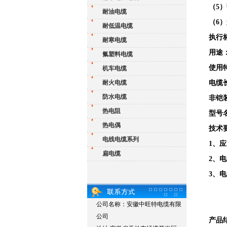
（
5
耐油电缆
（
6
耐低温电缆
执行
耐寒电缆
用途
氟塑料电缆
使用
机车电缆
耐火电缆
电缆
防水电缆
非铠
热电阻
型号
热电偶
技术
电线电缆系列
1、
扁电缆
2、电
3、电
公司名称：安徽中旺特电缆有限
公司
产品