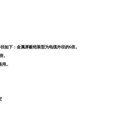
小弯曲半径如下：金属屏蔽铠装型为电缆外径的6倍。
6倍。
器用。
定