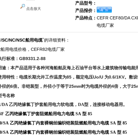
产品型号：
点击放大
产品报价：
产品特点：
CEFR CEF80/DA C
电缆厂家
F/SC/NC/NSC船用电缆`
的详细资料：
R船用电缆价格，CEFR82电缆厂家
行标准：GB9331.2-88
用途：本产品适用于各种河海船舶及海上石油平台等水上建筑物传输电能
使用特性：电缆长期允许工作温度为85，额定电压Uo/U 为0.6/1KV。
外径的6倍。非铠装型，外径小于等于25mm时为电缆外径的4倍，大于25
型号名称
FR/DA 乙丙绝缘氯丁护套船用电力软电缆，DA型，连接移动电器用。
/SF 乙丙绝缘氯丁护套阻燃船用电力电缆 SA 型 85
80/SA 乙丙绝缘氯丁内套裸铜丝编织铠装阻燃船用电力电缆 SA 型 85
90/SA 乙丙绝缘氯丁内套裸钢丝编织铠装阻燃船用电力电缆 SA 型 85