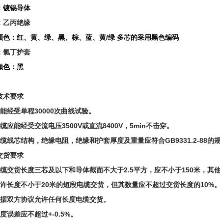
：镀锡导体
：
乙丙绝缘
颜色：红、黄、绿、黑、棕、蓝、黄/绿 多芯的采用黑色编码
：
氯丁护套
颜色：黑
技术要求
应能经受单程30000次曲线试验。
缆应能经受交流电压3500V或直流8400V，5min不击穿。
电缆线芯结构，绝缘电阻，绝缘和护套厚度及重量应符合GB9331.2-88的规
交货要求
电缆交货长度三芯及以下和导体截面不大于2.5平方，应不小于150米，其他
允许长度不小于20米的短段电缆交货，但其数量应不超过交货长度的10%
根据双方协议允许任何长度电缆交货。
度误差应不超过+-0.5%。