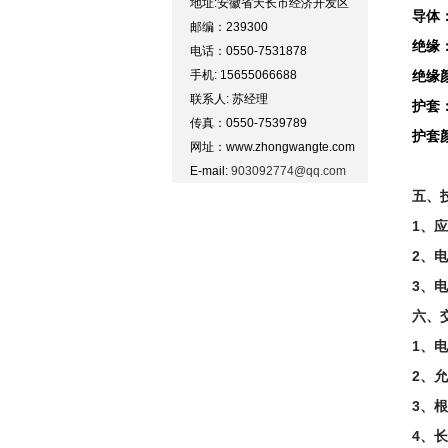
地址:安徽省天长市经济开发区
导体
邮编：239300
绝缘
电话：0550-7531878
手机: 15655066688
绝缘
联系人: 苏经理
护套
传真：0550-7539789
护套
网址：www.zhongwangte.com
E-mail:
903092774@qq.com
五、
1、
2、电
3、
六、
1、
2、
3、
4、长