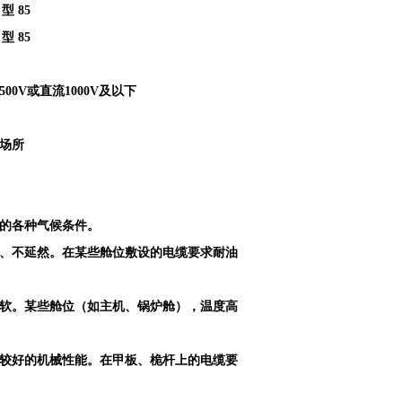
型 85
型 85
V或直流1000V及以下
场所
区的各种气候条件。
定、不延然。在某些舱位敷设的电缆要求耐油
柔软。某些舱位（如主机、锅炉舱），温度高
有较好的机械性能。在甲板、桅杆上的电缆要