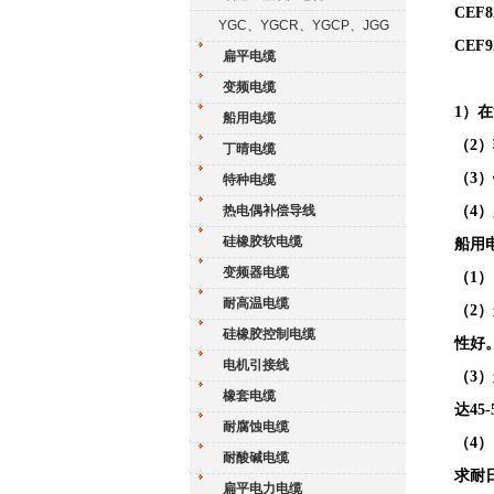
CEF
YGC、YGCR、YGCP、JGG
CEF
扁平电缆
变频电缆
1）
船用电缆
（
2
丁晴电缆
（
3
特种电缆
热电偶补偿导线
（
4
硅橡胶软电缆
船用
变频器电缆
（
1
耐高温电缆
（
2
硅橡胶控制电缆
性好
电机引接线
（
3
橡套电缆
达4
耐腐蚀电缆
（
4
耐酸碱电缆
求耐
扁平电力电缆