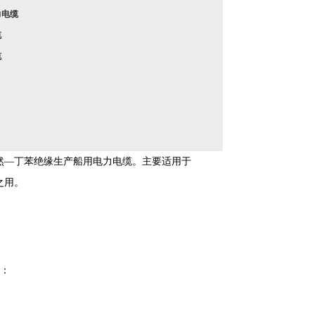
力电缆
缆
缆
然—丁苯绝缘生产船用电力电缆。主要适用于
之用。
为：