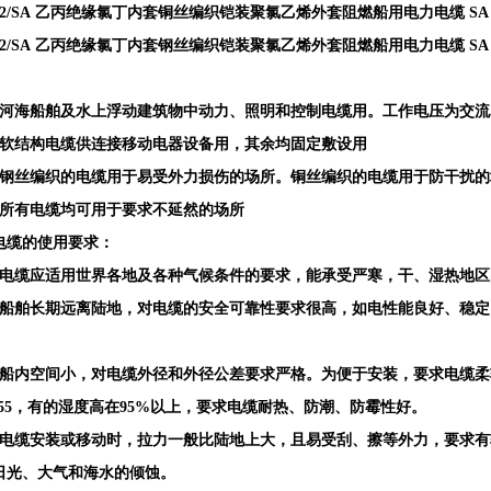
82/SA 乙丙绝缘氯丁内套铜丝编织铠装聚氯乙烯外套阻燃船用电力电缆 SA 
92/SA 乙丙绝缘氯丁内套钢丝编织铠装聚氯乙烯外套阻燃船用电力电缆 SA 
在河海船舶及水上浮动建筑物中动力、照明和控制电缆用。工作电压为交流500
）软结构电缆供连接移动电器设备用，其余均固定敷设用
）钢丝编织的电缆用于易受外力损伤的场所。铜丝编织的电缆用于防干扰的
）所有电缆均可用于要求不延然的场所
电缆的使用要求：
）电缆应适用世界各地及各种气候条件的要求，能承受严寒，干、湿热地
）船舶长期远离陆地，对电缆的安全可靠性要求很高，如电性能良好、稳
。
）船内空间小，对电缆外径和外径公差要求严格。为便于安装，要求电缆
5-55，有的湿度高在95%以上，要求电缆耐热、防潮、防霉性好。
）电缆安装或移动时，拉力一般比陆地上大，且易受刮、擦等外力，要求
日光、大气和海水的倾蚀。