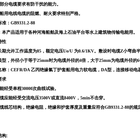
）部分电缆要求有防干扰的能力。
）船用电线电缆的阻燃、耐火要求特别严格。
标准：
GB9331.2-88
：本产品适用于各种河海船舶及海上石油平台等水上建筑物传输电能用。
特性
长期允许工作温度为
85，额定电压Uo/U 为0.6/1KV。敷设时电缆Z
装型，外径小于等于25mm时为电缆外径的4倍，大于25mm为电缆外径的
名称：
CEFR/DA 乙丙绝缘氯丁护套船用电力软电缆，DA型，连接移动电
要求
应能经受单程30000次曲线试验。
缆应能经受交流电压3500V或直流8400V，5min不击穿。
缆线芯结构，绝缘电阻，绝缘和护套厚度及重量应符合GB9331.2-88的规
结构: