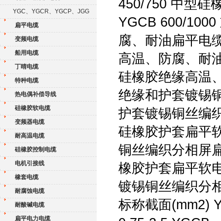
450/750 
YGC、YGCR、YGCP、JGG
YGCB 600/
扁平电缆
腐、耐油扁平电缆 
变频电缆
船用电缆
高温、防腐、耐油扁
丁晴电缆
硅橡胶绝缘高温、防
特种电缆
绝缘和护套镀锡铜丝
热电偶补偿导线
硅橡胶软电缆
护套镀锡铜丝编织分
变频器电缆
硅橡胶护套扁平软电缆
耐高温电缆
铜丝编织分相屏扁平软
硅橡胶控制电缆
电机引接线
橡胶护套扁平软电缆 
橡套电缆
镀锡铜丝编织分相屏
耐腐蚀电缆
标称截面(mm2) Y
耐酸碱电缆
扁平电力电缆