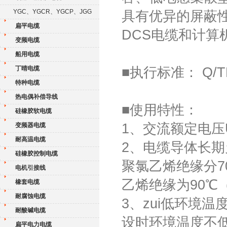
YGC、YGCR、YGCP、JGG
具有优异的屏蔽
扁平电缆
DCS电缆和计算
变频电缆
船用电缆
丁晴电缆
■执行标准： Q/TK
特种电缆
热电偶补偿导线
■使用特性：
硅橡胶软电缆
1、交流额定电压U0
变频器电缆
耐高温电缆
2、电缆导体长期
硅橡胶控制电缆
聚氯乙烯绝缘分7
电机引接线
乙烯绝缘为90
橡套电缆
耐腐蚀电缆
3、zui低环境温
耐酸碱电缆
设时环境温度不低
扁平电力电缆