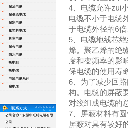
4、电缆允许zu
耐油电缆
耐低温电缆
电缆不小于电缆
耐寒电缆
于电缆外径的6倍
氟塑料电缆
5、电缆地线芯绝
机车电缆
耐火电缆
烯。聚乙烯的绝
防水电缆
度和变频率的影
热电阻
保电缆的使用寿
热电偶
电线电缆系列
6、为了减少回
扁电缆
构。电缆的屏蔽
对绞组成电缆的
7、屏蔽材料有圆
公司名称：安徽中旺特电缆有限
公司
屏蔽对具有较好