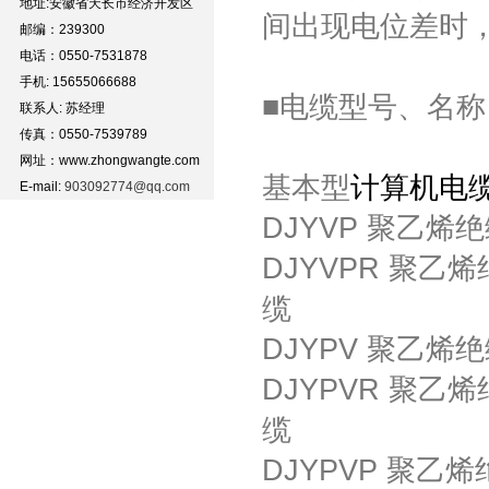
地址:安徽省天长市经济开发区
间出现电位差时
邮编：239300
电话：0550-7531878
手机: 15655066688
■电缆型号、名称
联系人: 苏经理
传真：0550-7539789
网址：www.zhongwangte.com
基本型
计算机电
E-mail:
903092774@qq.com
DJYVP 聚乙
DJYVPR 聚
缆
DJYPV 聚乙
DJYPVR 聚
缆
DJYPVP 聚