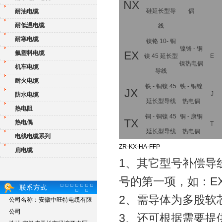
NX
硅延长型导
偶
耐油电缆
耐低温电缆
线
耐寒电缆
镍铬 10- 铜
镍铬 - 铜
氟塑料电缆
EX
镍 45 延长型
E
镍热电偶
机车电缆
导线
耐火电缆
铁 - 铜镍 45
铁 - 铜镍
JX
J
防水电缆
延长型导线
热电偶
热电阻
铜 - 铜镍 45
铜 - 康铜
TX
热电偶
T
延长型导线
热电偶
电线电缆系列
ZR-KX-HA-FFP
扁电缆
1、其它型号补偿导线
号的第一项，如：EX-
2、需导体为多股软芯
公司名称：安徽中旺特电缆有限
公司
3、还可根据需要提