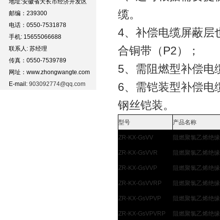
地址:安徽省天长市经济开发区
缆。
邮编：239300
电话：0550-7531878
4、补偿电缆屏蔽层
手机: 15655066688
合铜带（P2）；
联系人: 苏经理
传真：0550-7539789
5、需阻燃型补偿电缆
网址：www.zhongwangte.com
E-mail:
903092774@qq.com
6、需铠装型补偿电缆
钢丝铠装。
型号
产品名称
ZR-KX-GsVV
阻燃聚氯乙烯绝缘
ZR-KX-GsVVR
阻燃聚氯乙烯绝缘
ZR-KX-GsVVP
阻燃聚氯乙烯绝缘
ZR-KX-GsVVRP
阻燃聚氯乙烯绝缘
ZR-KX-GsVPVP
阻燃聚氯乙烯绝缘
ZR-KX-GsVPVRP
阻燃聚氯乙烯绝缘