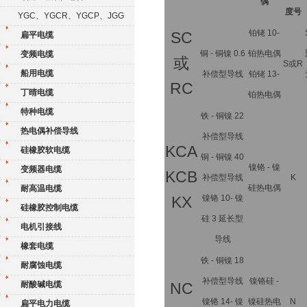
偶
度号
YGC、YGCR、YGCP、JGG
铂铑 10-
SC
扁平电缆
铜 - 铜镍 0.6
铂热电偶
变频电缆
或
S或R
船用电缆
补偿型导线
铂铑 13-
RC
丁晴电缆
铂热电偶
特种电缆
铁 - 铜镍 22
热电偶补偿导线
补偿型导线
KCA
硅橡胶软电缆
铜 - 铜镍 40
镍铬 - 镍
变频器电缆
KCB
补偿型导线
K
硅热电偶
耐高温电缆
镍铬 10- 镍
KX
硅橡胶控制电缆
硅 3 延长型
电机引接线
导线
橡套电缆
铁 - 铜镍 18
耐腐蚀电缆
补偿型导线
镍铬硅 -
耐酸碱电缆
NC
镍铬 14- 镍
镍硅热电
N
扁平电力电缆