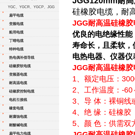
JGG120mm
YGC、YGCR、YGCP、JGG
硅橡胶电缆，耐
扁平电缆
JGG耐高温硅橡胶
变频电缆
优良的电绝缘性能
船用电缆
丁晴电缆
寿命长，且柔软，
特种电缆
电热电器、仪器仪
热电偶补偿导线
JGG耐高温硅橡
硅橡胶软电缆
变频器电缆
1、额定电压：3000
耐高温电缆
2、工作温度：-60
硅橡胶控制电缆
3、导 体：裸铜线
电机引接线
橡套电缆
4、绝 缘：硅橡胶
耐腐蚀电缆
5、颜 色：供需双
耐酸碱电缆
JGG耐高温硅橡胶
扁平电力电缆