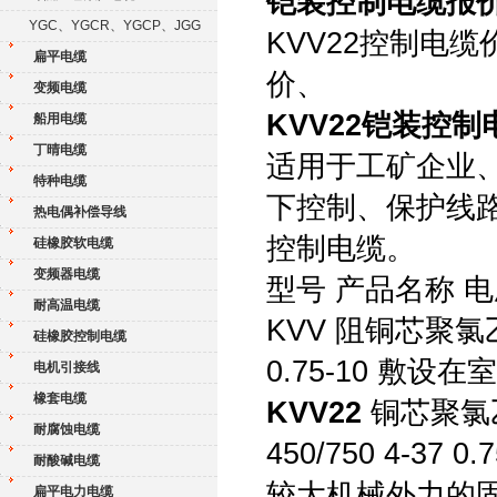
铠装控制电缆报
YGC、YGCR、YGCP、JGG
KVV22控制电
扁平电缆
价、
变频电缆
KVV22铠装控制
船用电缆
丁晴电缆
适用于工矿企业、
特种电缆
下控制、保护线
热电偶补偿导线
控制电缆。
硅橡胶软电缆
变频器电缆
型号 产品名称 
耐高温电缆
KVV 阻铜芯聚氯乙
硅橡胶控制电缆
0.75-10 
电机引接线
橡套电缆
KVV22
铜芯聚氯
耐腐蚀电缆
450/750 4-
耐酸碱电缆
较大机械外力
扁平电力电缆