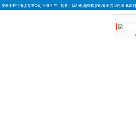
安徽中旺特电缆有限公司 专业生产、销售：特种电缆|硅橡胶电缆|耐高温电缆|氟塑料电