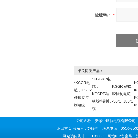
验证码：
相关同类产品：
*KGGRP电
*KGGR电
K
缆，
KGGR-硅橡
缆，KGGP
K
KGGRP硅
胶控制电缆
硅橡胶控
K
橡胶控制电
-50℃~180℃
制电缆
K
缆
公司名称：安徽中旺特电缆有限公司 
返回首页
联系人：苏经理 联系电话：0550-7531
网站访问统计：1018660 网站ICP备案号：