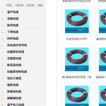
热电偶补偿导线及补偿
热电偶
YGC、YGCR、YGCP、JGG
电缆KX-FV-105
扁平电缆
变频电缆
船用电缆
丁晴电缆
特种电缆
补偿导线KX-FFP
氟塑料
护套
热电偶补偿导线
硅橡胶软电缆
变频器电缆
耐高温电缆
硅橡胶控制电缆
铜-铜镍补偿型导线（电
镍铬硅
电机引接线
缆）
橡套电缆
耐腐蚀电缆
耐酸碱电缆
扁平电力电缆