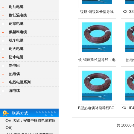
耐油电缆
镍铬-铜镍延长型导线
KX-GS
耐低温电缆
热电偶
耐寒电缆
氟塑料电缆
机车电缆
耐火电缆
防水电缆
铁-铜镍延长型导线（电
热电
热电阻
缆）
热电偶
电线电缆系列
扁电缆
B型热电偶补偿导线BC-
KX-HF
HA-FF46PR
偶用
公司名称：安徽中旺特电缆有限
共 10000
公司