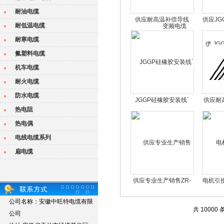
耐油电缆
供应耐高温补偿导线
供应JG
耐低温电缆
电缆
耐寒电缆
氟塑料电缆
机车电缆
耐火电缆
防水电缆
JGGP硅橡胶安装线`
供应耐
热电阻
热电偶
电线电缆系列
扁电缆
供应专业生产销售ZR-
电机引接
YVFBP电缆
JFE
公司名称：安徽中旺特电缆有限
共 10000 
公司