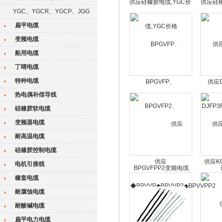
供应硅橡胶电缆,YGC价
供应硅
YGC、YGCR、YGCP、JGG
格
扁平电缆
变频电缆
船用电缆
丁晴电缆
特种电缆
BPGVFP、
供应D
BPGVFP2、
DJFP3
热电偶补偿导线
BPGVFPP2变频电缆
硅橡胶软电缆
变频器电缆
耐高温电缆
硅橡胶控制电缆
供应
供应K
电机引接线
◆BPVVP◆BPVVP2◆BPVVPP2
橡套电缆
变频电缆
耐腐蚀电缆
耐酸碱电缆
扁平电力电缆