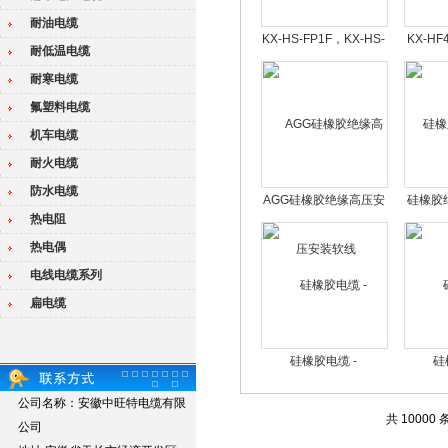
耐油电缆
KX-HS-FP1F，KX-HS-
KX-H
耐低温电缆
FP1V105高温补偿导线
耐寒电缆
氟塑料电缆
机车电缆
耐火电缆
防水电缆
AGG硅橡胶绝缘高压安
硅橡胶
热电阻
装软线
热电偶
电线电缆系列
扁电缆
硅橡胶电缆 -
硅
YGC/YGCR软电缆
YGZP
公司名称：安徽中旺特电缆有限
共 10000 
公司