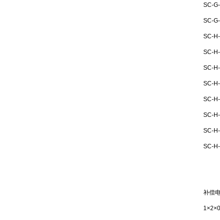
SC-G
SC-G
SC-H
SC-H
SC-H
SC-H-
SC-H-
SC-H
SC-H
SC-H
补偿
1×2×0