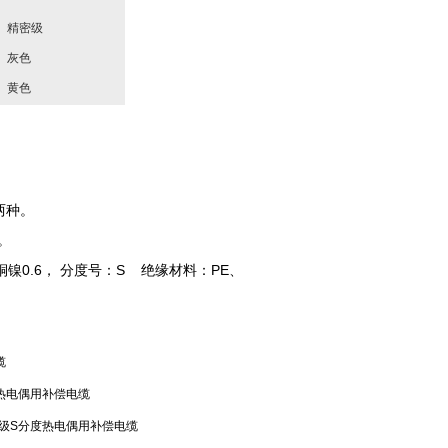
精密级
灰色
黄色
℃两种。
。
镍0.6， 分度号：S 绝缘材料：PE、
缆
热电偶用补偿电缆
级S分度热电偶用补偿电缆