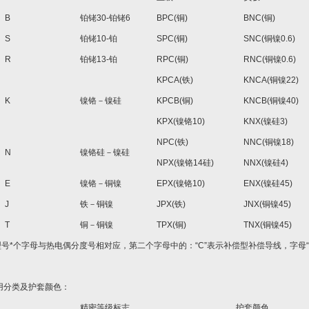
B
铂铑30-铂铑6
BPC(铜)
BNC(铜)
S
铂铑10-铂
SPC(铜)
SNC(铜镍0.6)
R
铂铑13-铂
RPC(铜)
RNC(铜镍0.6)
KPCA(铁)
KNCA(铜镍22)
K
镍铬－镍硅
KPCB(铜)
KNCB(铜镍40)
KPX(镍铬10)
KNX(镍硅3)
NPC(铁)
NNC(铜镍18)
N
镍铬硅－镍硅
NPX(镍铬14硅)
NNX(镍硅4)
E
镍铬－铜镍
EPX(镍铬10)
ENX(镍硅45)
J
铁－铜镍
JPX(铁)
JNX(铜镍45)
T
铜－铜镍
TPX(铜)
TNX(铜镍45)
号*个字母与热电偶分度号相对应，第二个字母中的：“C”表示补偿型补偿导线，字母“
使用分类及护套颜色：
精密等级标志
护套颜色