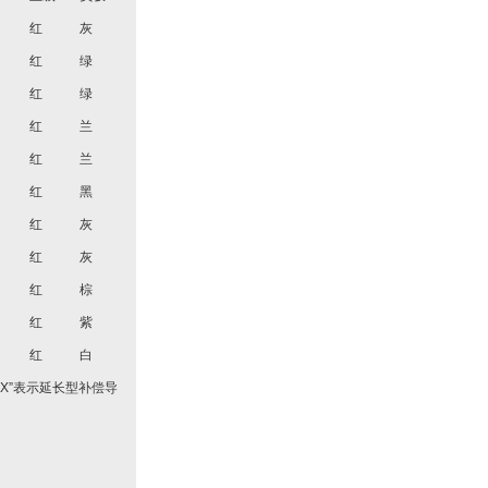
红
灰
红
绿
红
绿
红
兰
红
兰
红
黑
红
灰
红
灰
红
棕
红
紫
红
白
X”表示延长型补偿导