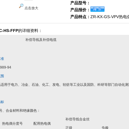
产品型号：
点击放大
产品报价：
产品特点：
ZR-KX-GS-VPV
C-HS-FFP
的详细资料：
补偿导线及补偿电缆
标准
989-94
范围
品适用于电力、冶金、石油、化工、发电、轻纺等工业以及国防、科研等部门自动化测
。
指标
 型号、合金材料和绝缘颜色：
补偿导线合金丝
热电偶分度号
配用热电偶
正级
负极