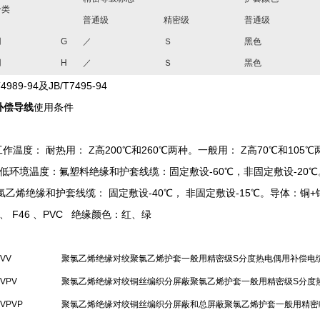
分类
普通级
精密级
普通级
用
G
／
Ｓ
黑色
用
H
／
Ｓ
黑色
4989-94及JB/T7495-94
补偿导线
使用条件
工作温度： 耐热用： Z高200℃和260℃两种。一般用： Z高70℃和105
 Z低环境温度：氟塑料绝缘和护套线缆：固定敷设-60℃，非固定敷设-20℃
乙烯绝缘和护套线缆： 固定敷设-40℃， 非固定敷设-15℃。导体：铜+铜
E、 F46 、PVC 绝缘颜色：红、绿
-VV
聚氯乙烯绝缘对绞聚氯乙烯护套一般用精密级S分度热电偶用补偿电
-VPV
聚氯乙烯绝缘对绞铜丝编织分屏蔽聚氯乙烯护套一般用精密级S分度
-VPVP
聚氯乙烯绝缘对绞铜丝编织分屏蔽和总屏蔽聚氯乙烯护套一般用精密