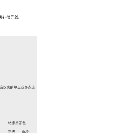
热电偶补偿导线
温仪表的单点或多点连
绝缘层颜色
正级
负极