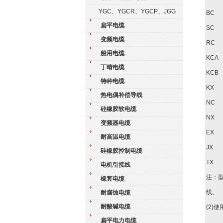
YGC、YGCR、YGCP、JGG
BC
扁平电缆
SC
变频电缆
RC
船用电缆
KCA
丁晴电缆
KCB
特种电缆
KX
热电偶补偿导线
NC
硅橡胶软电缆
NX
变频器电缆
EX
耐高温电缆
JX
硅橡胶控制电缆
TX
电机引接线
注：型
橡套电缆
线。
耐腐蚀电缆
耐酸碱电缆
(2)
扁平电力电缆