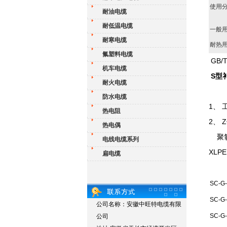
使用
耐油电缆
耐低温电缆
一般
耐寒电缆
耐热
氟塑料电缆
GB/T
机车电缆
S型
耐火电缆
防水电缆
1、 
热电阻
2、
热电偶
聚氯
电线电缆系列
XLP
扁电缆
SC-G
SC-G
公司名称：安徽中旺特电缆有限
SC-G
公司