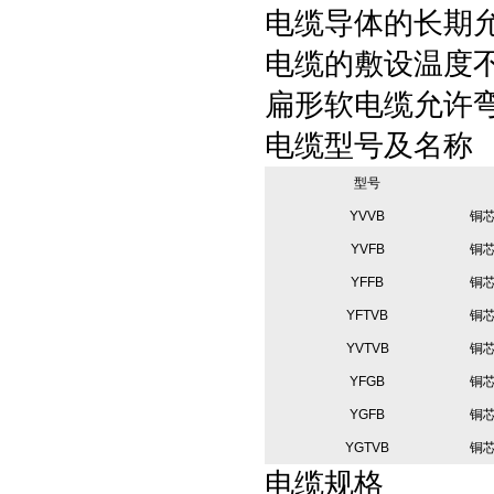
电缆导体的长期
电缆的敷设温度
扁形软电缆允许
电缆型号及名称
型号
YVVB
铜
YVFB
铜
YFFB
铜
YFTVB
铜
YVTVB
铜
YFGB
铜
YGFB
铜
YGTVB
铜
电缆规格