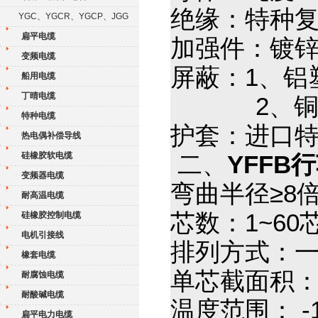
绝缘：特种
YGC、YGCR、YGCP、JGG
扁平电缆
加强件：镀
变频电缆
屏蔽：1、铝
船用电缆
丁晴电缆
2、铜丝
特种电缆
护套：进口特
热电偶补偿导线
硅橡胶软电缆
二、
YFFB
变频器电缆
弯曲半径≥
耐高温电缆
芯数：1~60
硅橡胶控制电缆
电机引接线
排列方式：
橡套电缆
单芯截面积：0.
耐腐蚀电缆
耐酸碱电缆
温度范围： -
扁平电力电缆