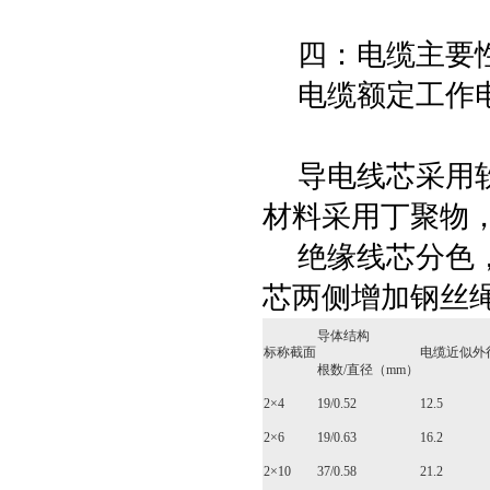
四：电缆主要性能（
电缆额定工作电压
导电线芯采用软
材料采用丁聚物
绝缘线芯分色，
芯两侧增加钢丝绳
导体结构
标称截面
电缆近似外
根数/直径（mm）
2×4
19/0.52
12.5
2×6
19/0.63
16.2
2×10
37/0.58
21.2