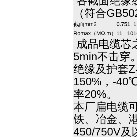
各截面绝缘线
（符合GB502
截面mm2
0.75
1
1
Romax（MΩ.m）
11
10
1
成品电缆芯之
5min不击穿
绝缘及护套Z
150%，-4
率20%。
本厂扁电缆
铁、冶金、
450/75