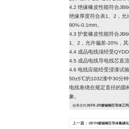
4.2 绝缘橡皮性能符合JB
绝缘厚度符合表1、2，允
90%-0.1mm。
4.3 护套橡皮性能符合J
1、2，允许偏差-20%，
4.4 成品电线须经受QYDD
4.5 成品电线导电线芯直
4.6 电线应能经受浸漆试
50±5℃的1032漆中30
电线卷绕在规定直径的圆
象。
如果你对
JEFR-ZR镀锡铜芯导体乙
上一篇：
JBYH镀锡铜芯导体氯磺