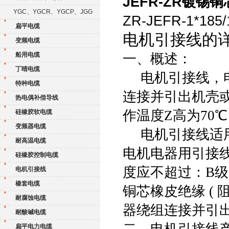
JEFR-ZR镀
YGC、YGCR、YGCP、JGG
ZR-JEFR-1*1
扁平电缆
电机引接线的
变频电缆
一、概述：
船用电缆
丁晴电缆
电机引接线，电
特种电缆
连接并引出机壳
热电偶补偿导线
作温度Z高为70
℃
硅橡胶软电缆
变频器电缆
电机引接线适用于
耐高温电缆
电机电器用引接
硅橡胶控制电缆
度应不超过：B级 6
电机引接线
橡套电缆
铜芯橡皮绝缘 (
耐腐蚀电缆
器绕组连接并引
耐酸碱电缆
二、电机引接线
扁平电力电缆