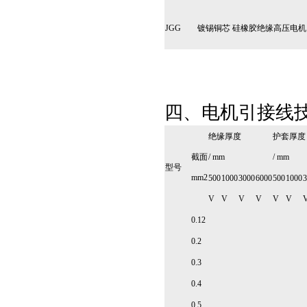
JGG
镀锡铜芯 硅橡胶绝缘高压电
四、电机引接线
绝缘厚度
护套厚度
截面
/ mm
/ mm
型号
mm2
500
1000
3000
6000
500
1000
3
V
V
V
V
V
V
0.12
0.2
0.3
0.4
0.5