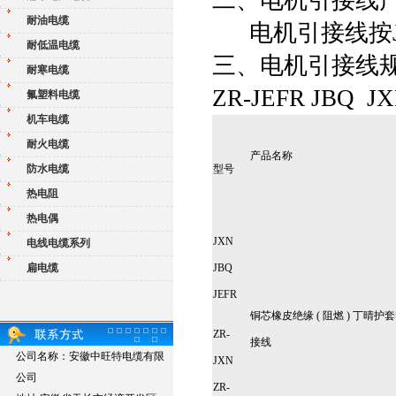
耐油电缆
电机引接线按JB6
耐低温电缆
三、电机引接线
耐寒电缆
ZR-JEFR JBQ 
氟塑料电缆
机车电缆
耐火电缆
产品名称
型号
防水电缆
热电阻
热电偶
JXN
电线电缆系列
JBQ
扁电缆
JEFR
铜芯橡皮绝缘 ( 阻燃 ) 丁晴
ZR-
接线
公司名称：安徽中旺特电缆有限
JXN
公司
ZR-