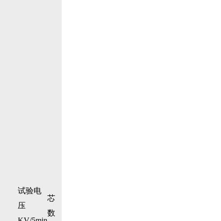
试验电
芯
压
数
KV/5min