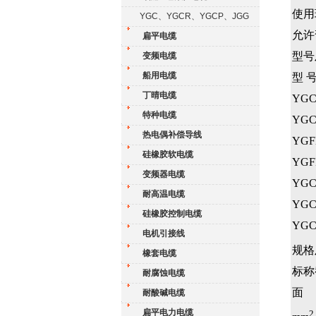
使用
YGC、YGCR、YGCP、JGG
允许
扁平电缆
型号
变频电缆
船用电缆
型 
丁晴电缆
YG
特种电缆
YGC
热电偶补偿导线
YGF
硅橡胶软电缆
YGF
变频器电缆
YGC
耐高温电缆
YGC
硅橡胶控制电缆
YGC
电机引接线
规格
橡套电缆
标称
耐腐蚀电缆
面
耐酸碱电缆
扁平电力电缆
2