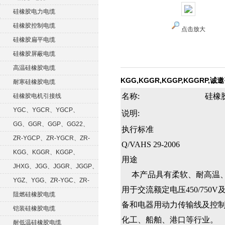
硅橡胶电力电缆
硅橡胶控制电缆
点击放大
硅橡胶扁平电缆
硅橡胶屏蔽电缆
高温硅橡胶电缆
KGG,KGGR,KGGP,KGGRP,诚
耐寒硅橡胶电缆
名称:
硅橡
硅橡胶电机引接线
YGC、YGCR、YGCP、
说明:
YGCRP
GG、GGR、GGP、GG22、
执行标准
GGRP
ZR-YGCP、ZR-YGCR、ZR-
Q/VAHS 29-2006
YGCRP
KGG、KGGR、KGGP、
用途
KGGRP
JHXG、JGG、JGGR、JGGP、
本产品具有柔软、耐高温、
JGGF
YGZ、YGG、ZR-YGC、ZR-
用于交流额定电压450/75
KGG
阻燃硅橡胶电缆
备和电器用动力传输线及控
铠装硅橡胶电缆
化工、船舶、港口等行业。
耐低温硅橡胶电缆