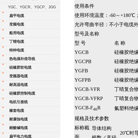
使用条件
YGC、YGCR、YGCP、JGG
使用环境温度：-60～+180
℃
扁平电缆
允许弯曲半径：不小于电缆外径
变频电缆
船用电缆
型号及名称
丁晴电缆
型 号
名 称
特种电缆
YGCB
硅橡胶绝
热电偶补偿导线
YGCPB
硅橡胶绝
硅橡胶软电缆
YGFB
硅橡胶绝
变频器电缆
YGFPB
硅橡胶绝
耐高温电缆
YGCB-VFR
丁晴复合
硅橡胶控制电缆
YGCB-VFRP
丁晴复合
电机引接线
YGCB-F
R
氟塑料绝
46
橡套电缆
规格及技术参数
耐腐蚀电缆
标称截
耐酸碱电缆
导体结构
20
℃
时
扁平电力电缆
面
根数／直径