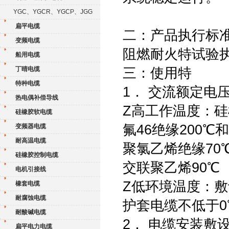
YGC、YGCR、YGCP、JGG
扁平电缆
二：产品执行标准 Q
变频电缆
阻燃耐火特试验执行
船用电缆
丁晴电缆
三：使用特
特种电缆
1． 交流额定电压：U
热电偶补偿导线
Z高工作温度：硅
硅橡胶软电缆
氟46绝缘200℃和
变频器电缆
耐高温电缆
聚氯乙烯绝缘70
硅橡胶控制电缆
交联聚乙烯90℃
电机引接线
Z低环境温度：敷
橡套电缆
耐腐蚀电缆
护套电缆不低于0
耐酸碱电缆
2． 电缆安装敷
扁平电力电缆