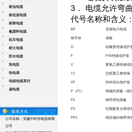
3． 电缆允许弯
耐油电缆
耐低温电缆
代号名称和含义
耐寒电缆
BP
变频电力电缆
氟塑料电缆
铜导体
省略
机车电缆
G
硅橡胶绝缘或护
耐火电缆
F
F46绝缘或护套
防水电缆
热电阻
V
聚氯乙烯绝缘或
热电偶
YJ
交联聚乙烯绝缘
电线电缆系列
VF
特种混合物护套
扁电缆
P（P1）
铜编织屏蔽（镀
P2
铜带绕包屏蔽
P3
铝聚酯复合膜绕
PP2
铜丝编织铜带绕
公司名称：安徽中旺特电缆有限
公司