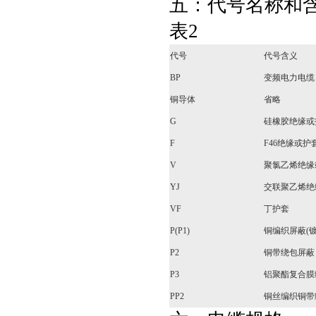
五：代号名称和
表2
代号
代号含义
BP
变频电力电缆
铜导体
省略
G
硅橡胶绝缘或
F
F46绝缘或护
V
聚氯乙烯绝缘
YJ
交联聚乙烯绝
VF
丁护套
P(P1)
铜编织屏蔽(
P2
铜带绕包屏蔽
P3
铝聚酯复合膜
PP2
铜丝编织铜带