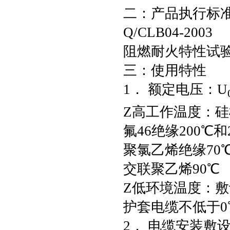
二：产品执行标
Q/CLB04-2003
阻燃耐火特性试验执
三：使用特性
1． 额定电压：U
Z高工作温度：硅
氟46绝缘200℃和
聚氯乙烯绝缘70
交联聚乙烯90℃
Z低环境温度：敷
护套电缆不低于0
2． 电缆安装敷设