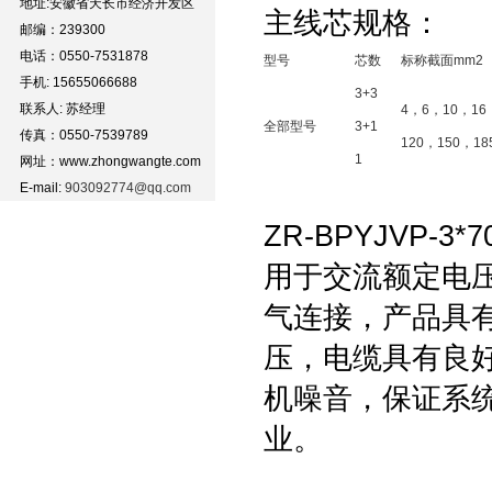
地址:安徽省天长市经济开发区
主线芯规格：
邮编：239300
电话：0550-7531878
型号
芯数
标称截面mm2
手机: 15655066688
3+3
联系人: 苏经理
4，6，10，16
全部型号
3+1
传真：0550-7539789
120，150，18
1
网址：www.zhongwangte.com
E-mail:
903092774@qq.com
ZR-BPYJVP-3*
用于交流额定电压
气连接，产品具
压，电缆具有良
机噪音，保证系
业。