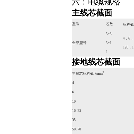
六：电缆规格
主线芯截面
型号
芯数
标称截
3+3
4，6，
全部型号
3+1
120，1
1
接地线芯截面
2
主线芯标称截面mm
4
6
10
16, 25
35
50, 70