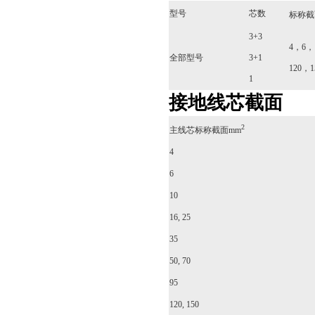
型号
芯数
标称截
3+3
4，6，
全部型号
3+1
120，1
1
接地线芯截面
2
主线芯标称截面mm
4
6
10
16, 25
35
50, 70
95
120, 150