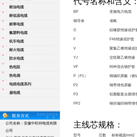
代号名称和含义
耐油电缆
BP
变频电力电缆
耐低温电缆
铜导体
省略
耐寒电缆
G
硅橡胶绝缘或护
氟塑料电缆
F
F46绝缘或护套
机车电缆
V
聚氯乙烯绝缘或
耐火电缆
YJ
交联聚乙烯绝缘
防水电缆
VF
特种混合物护套
热电阻
热电偶
P（P1）
铜编织屏蔽（镀
电线电缆系列
P2
铜带绕包屏蔽
扁电缆
P3
铝聚酯复合膜绕
PP2
铜丝编织铜带绕
主线芯规格：
公司名称：安徽中旺特电缆有限
公司
型号
芯数
标称截面mm2