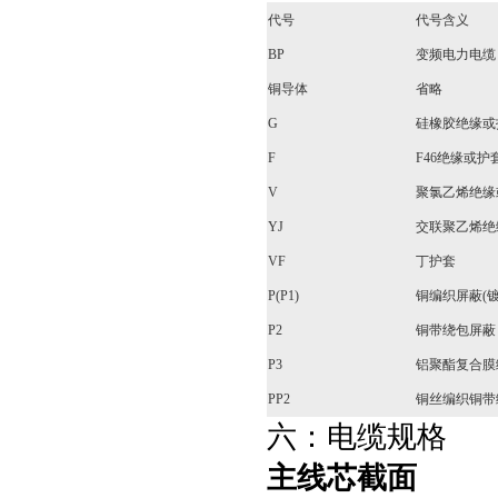
代号
代号含义
BP
变频电力电缆
铜导体
省略
G
硅橡胶绝缘或
F
F46绝缘或护
V
聚氯乙烯绝缘
YJ
交联聚乙烯绝
VF
丁护套
P(P1)
铜编织屏蔽(
P2
铜带绕包屏蔽
P3
铝聚酯复合膜
PP2
铜丝编织铜带
六：电缆规格
主线芯截面