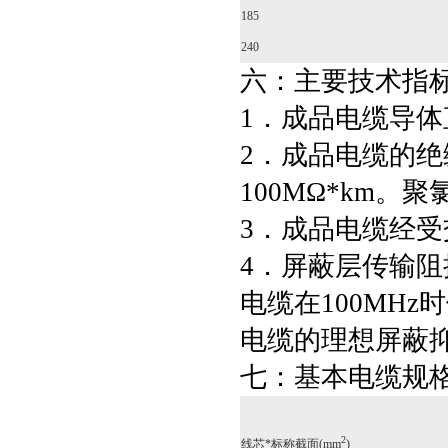
185
240
六：主要技术指
1．成品电缆导体直
2．成品电缆的绝
100MΩ*km。
3．成品电缆经受交
4．屏蔽层传输阻
电缆在100MHz
电缆的理想屏蔽抑
七：基本电缆规
2
线芯*标称截面(mm
)