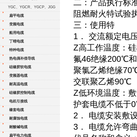
二：产品执行标准 Q
YGC、YGCR、YGCP、JGG
阻燃耐火特试验执行
扁平电缆
三：使用特
变频电缆
船用电缆
1． 交流额定电压：U
丁晴电缆
Z高工作温度：硅
特种电缆
氟46绝缘200℃和
热电偶补偿导线
硅橡胶软电缆
聚氯乙烯绝缘70
变频器电缆
交联聚乙烯90℃
耐高温电缆
Z低环境温度：敷
硅橡胶控制电缆
电机引接线
护套电缆不低于0
橡套电缆
2． 电缆安装敷
耐腐蚀电缆
3． 电缆允许弯
耐酸碱电缆
扁平电力电缆