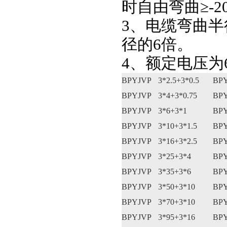
时自由弯曲≥-2
3、电缆弯曲半
径的6倍。
4、额定电压为6
BPYJVP
3*2.5+3*0.5
BP
BPYJVP
3*4+3*0.75
BP
BPYJVP
3*6+3*1
BP
BPYJVP
3*10+3*1.5
BP
BPYJVP
3*16+3*2.5
BP
BPYJVP
3*25+3*4
BP
BPYJVP
3*35+3*6
BP
BPYJVP
3*50+3*10
BP
BPYJVP
3*70+3*10
BP
BPYJVP
3*95+3*16
BP