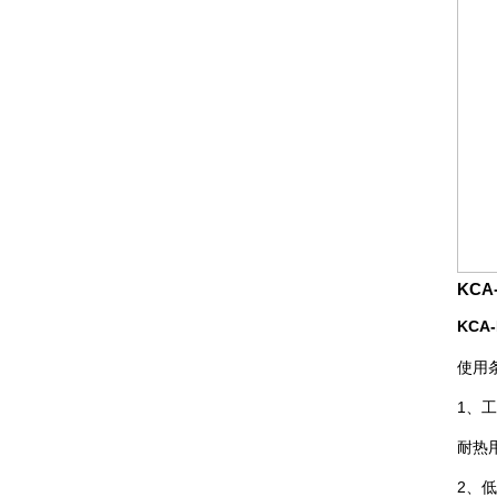
KCA
KCA-
使用
1、
耐热用
2、