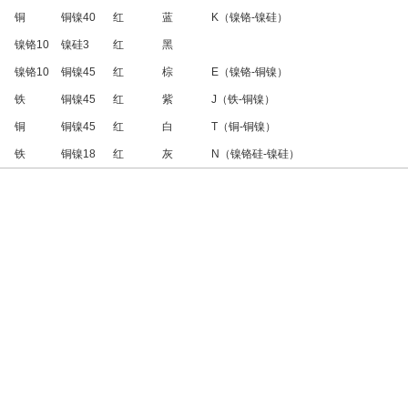
铜
铜镍40
红
蓝
K（镍铬-镍硅）
镍铬10
镍硅3
红
黑
镍铬10
铜镍45
红
棕
E（镍铬-铜镍）
铁
铜镍45
红
紫
J（铁-铜镍）
铜
铜镍45
红
白
T（铜-铜镍）
铁
铜镍18
红
灰
N（镍铬硅-镍硅）