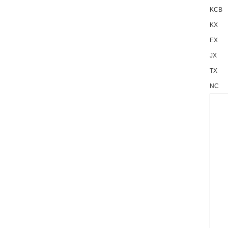
KCB
KX
EX
JX
TX
NC