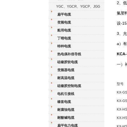
2、
YGC、YGCR、YGCP、JGG
氟塑
扁平电缆
变频电缆
设-1
船用电缆
3、
丁晴电缆
a）
特种电缆
KCA
热电偶补偿导线
硅橡胶软电缆
一）
变频器电缆
耐高温电缆
型号
硅橡胶控制电缆
KX-GS
电机引接线
KX-G
橡套电缆
KX-HS
耐腐蚀电缆
耐酸碱电缆
KX-HS
扁平电力电缆
KX-HS