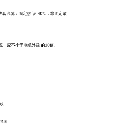
护套线缆：固定敷 设-40℃，非固定敷
缆，应不小于电缆外径 的10倍。
导线
偿导线