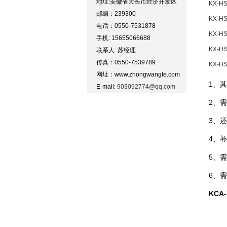
地址:安徽省天长市经济开发区
KX-HS
邮编：239300
KX-HS
电话：0550-7531878
KX-HS
手机: 15655066688
KX-HS
联系人: 苏经理
传真：0550-7539789
KX-HS
网址：www.zhongwangte.com
1、其
E-mail:
903092774@qq.com
2、需
3、
4、
5、
6、
KCA