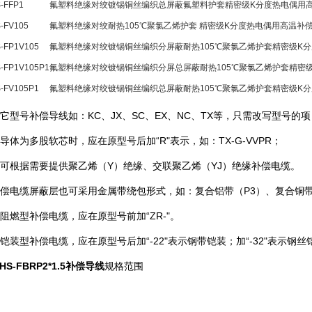
-FFP1
氟塑料绝缘对绞镀锡铜丝编织总屏蔽氟塑料护套精密级K分度热电偶用
-FV105
氟塑料绝缘对绞耐热105℃聚氯乙烯护套 精密级K分度热电偶用高温补
-FP1V105
氟塑料绝缘对绞镀锡铜丝编织分屏蔽耐热105℃聚氯乙烯护套精密级K
-FP1V105P1
氟塑料绝缘对绞镀锡铜丝编织分屏总屏蔽耐热105℃聚氯乙烯护套精密
-FV105P1
氟塑料绝缘对绞镀锡铜丝编织总屏蔽耐热105℃聚氯乙烯护套精密级K
它型号补偿导线如：KC、JX、SC、EX、NC、TX等，只需改写型号的项，如：
导体为多股软芯时，应在原型号后加“R"表示，如：TX-G-VVPR；
还可根据需要提供聚乙烯（Y）绝缘、交联聚乙烯（YJ）绝缘补偿电缆。
补偿电缆屏蔽层也可采用金属带绕包形式，如：复合铝带（P3）、复合铜带
需阻燃型补偿电缆，应在原型号前加“ZR-"。
需铠装型补偿电缆，应在原型号后加“-22"表示钢带铠装；加“-32"表示钢丝
-HS-FBRP2*1.5补偿导线
规格范围