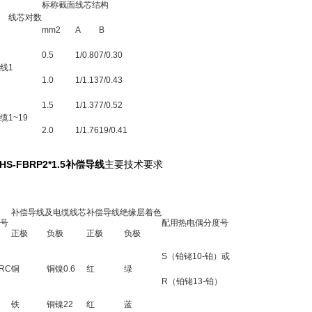
标称截面
线芯结构
线芯对数
mm2
A
B
0.5
1/0.80
7/0.30
线
1
1.0
1/1.13
7/0.43
1.5
1/1.37
7/0.52
缆
1~19
2.0
1/1.76
19/0.41
-HS-FBRP2*1.5补偿导线
主要技术要求
补偿导线及电缆线芯
补偿导线绝缘层着色
号
配用热电偶分度号
正极
负极
正极
负极
S（铂铑10-铂）或
 RC
铜
铜镍0.6
红
绿
R（铂铑13-铂）
铁
铜镍22
红
蓝