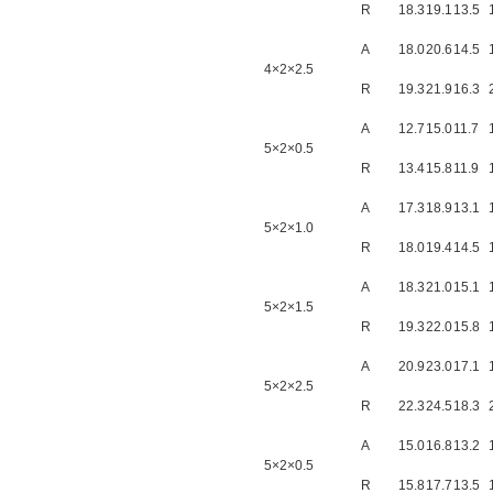
R
18.3
19.1
13.5
A
18.0
20.6
14.5
4×2×2.5
R
19.3
21.9
16.3
A
12.7
15.0
11.7
5×2×0.5
R
13.4
15.8
11.9
A
17.3
18.9
13.1
5×2×1.0
R
18.0
19.4
14.5
A
18.3
21.0
15.1
5×2×1.5
R
19.3
22.0
15.8
A
20.9
23.0
17.1
5×2×2.5
R
22.3
24.5
18.3
A
15.0
16.8
13.2
5×2×0.5
R
15.8
17.7
13.5