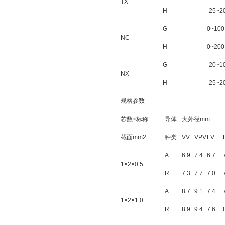
TX
H
-25~2
G
0~100
NC
H
0~200
G
-20~1
NX
H
-25~2
规格参数
芯数×标称
导体
大外径mm
截面mm2
种类
VV
VPV
FV
A
6.9
7.4
6.7
1×2×0.5
R
7.3
7.7
7.0
A
8.7
9.1
7.4
1×2×1.0
R
8.9
9.4
7.6