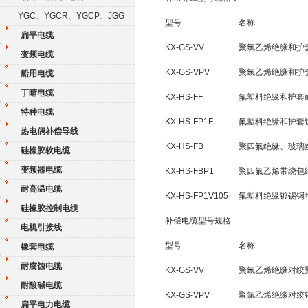
YGC、YGCR、YGCP、JGG
型号
名称
扁平电缆
KX-GS-VV
聚氯乙烯绝缘和护
变频电缆
KX-GS-VPV
聚氯乙烯绝缘和护
船用电缆
丁晴电缆
KX-HS-FF
氟塑料绝缘和护套
特种电缆
KX-HS-FP1F
氟塑料绝缘和护套
热电偶补偿导线
KX-HS-FB
聚四氟绝缘、玻璃
硅橡胶软电缆
变频器电缆
KX-HS-FBP1
聚四氟乙烯带绕包
耐高温电缆
KX-HS-FP1V105
氟塑料绝缘镀锡铜
硅橡胶控制电缆
补偿电缆型号规格
电机引接线
型号
名称
橡套电缆
耐腐蚀电缆
KX-GS-VV
聚氯乙烯绝缘对绞
耐酸碱电缆
KX-GS-VPV
聚氯乙烯绝缘对绞
扁平电力电缆