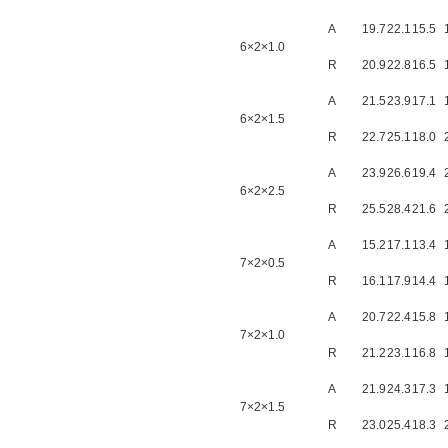
A
19.7
22.1
15.5
6×2×1.0
R
20.9
22.8
16.5
A
21.5
23.9
17.1
6×2×1.5
R
22.7
25.1
18.0
A
23.9
26.6
19.4
6×2×2.5
R
25.5
28.4
21.6
A
15.2
17.1
13.4
7×2×0.5
R
16.1
17.9
14.4
A
20.7
22.4
15.8
7×2×1.0
R
21.2
23.1
16.8
A
21.9
24.3
17.3
7×2×1.5
R
23.0
25.4
18.3