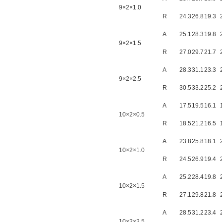
9×2×1.0
R
24.3
26.8
19.3
A
25.1
28.3
19.8
9×2×1.5
R
27.0
29.7
21.7
A
28.3
31.1
23.3
9×2×2.5
R
30.5
33.2
25.2
A
17.5
19.5
16.1
10×2×0.5
R
18.5
21.2
16.5
A
23.8
25.8
18.1
10×2×1.0
R
24.5
26.9
19.4
A
25.2
28.4
19.8
10×2×1.5
R
27.1
29.8
21.8
A
28.5
31.2
23.4
10×2×2.5