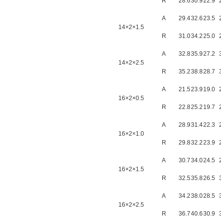
R
28.6
30.9
22.9
A
29.4
32.6
23.5
14×2×1.5
R
31.0
34.2
25.0
A
32.8
35.9
27.2
14×2×2.5
R
35.2
38.8
28.7
A
21.5
23.9
19.0
16×2×0.5
R
22.8
25.2
19.7
A
28.9
31.4
22.3
16×2×1.0
R
29.8
32.2
23.9
A
30.7
34.0
24.5
16×2×1.5
R
32.5
35.8
26.5
A
34.2
38.0
28.5
16×2×2.5
R
36.7
40.6
30.9