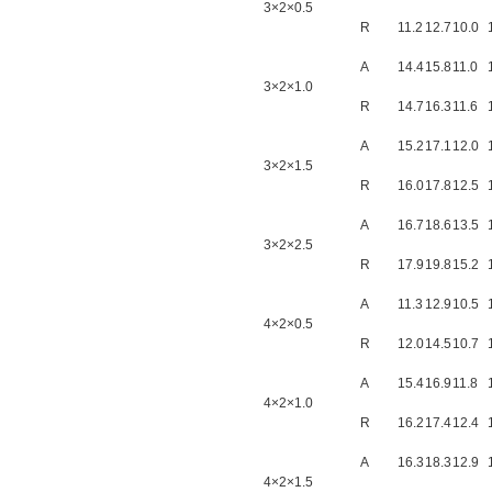
3×2×0.5
R
11.2
12.7
10.0
A
14.4
15.8
11.0
3×2×1.0
R
14.7
16.3
11.6
A
15.2
17.1
12.0
3×2×1.5
R
16.0
17.8
12.5
A
16.7
18.6
13.5
3×2×2.5
R
17.9
19.8
15.2
A
11.3
12.9
10.5
4×2×0.5
R
12.0
14.5
10.7
A
15.4
16.9
11.8
4×2×1.0
R
16.2
17.4
12.4
A
16.3
18.3
12.9
4×2×1.5