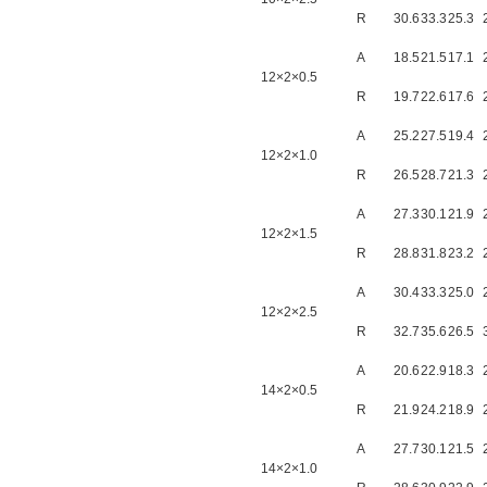
R
30.6
33.3
25.3
A
18.5
21.5
17.1
12×2×0.5
R
19.7
22.6
17.6
A
25.2
27.5
19.4
12×2×1.0
R
26.5
28.7
21.3
A
27.3
30.1
21.9
12×2×1.5
R
28.8
31.8
23.2
A
30.4
33.3
25.0
12×2×2.5
R
32.7
35.6
26.5
A
20.6
22.9
18.3
14×2×0.5
R
21.9
24.2
18.9
A
27.7
30.1
21.5
14×2×1.0