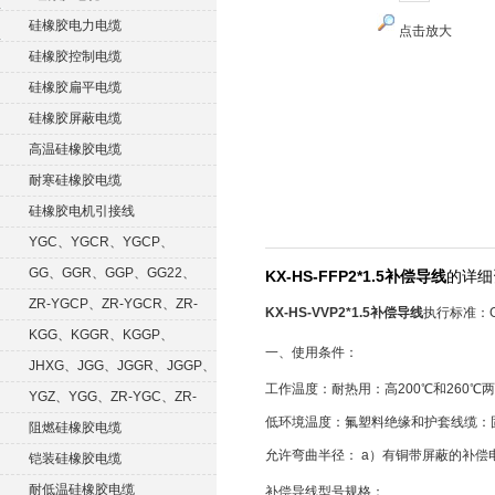
硅橡胶电力电缆
点击放大
硅橡胶控制电缆
硅橡胶扁平电缆
硅橡胶屏蔽电缆
高温硅橡胶电缆
耐寒硅橡胶电缆
硅橡胶电机引接线
YGC、YGCR、YGCP、
YGCRP
GG、GGR、GGP、GG22、
KX-HS-FFP2*1.5补偿导线
的详细
GGRP
ZR-YGCP、ZR-YGCR、ZR-
KX-HS-VVP2*1.5补偿导线
执行标准：GB/
YGCRP
KGG、KGGR、KGGP、
一、使用条件：
KGGRP
JHXG、JGG、JGGR、JGGP、
工作温度：耐热用：高200℃和260℃
JGGF
YGZ、YGG、ZR-YGC、ZR-
低环境温度：氟塑料绝缘和护套线缆：固定
KGG
阻燃硅橡胶电缆
允许弯曲半径： a）有铜带屏蔽的补偿
铠装硅橡胶电缆
耐低温硅橡胶电缆
补偿导线型号规格：