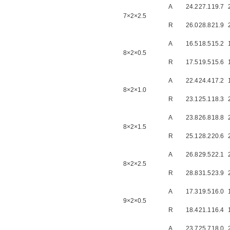
A
24.2
27.1
19.7
7×2×2.5
R
26.0
28.8
21.9
A
16.5
18.5
15.2
8×2×0.5
R
17.5
19.5
15.6
A
22.4
24.4
17.2
8×2×1.0
R
23.1
25.1
18.3
A
23.8
26.8
18.8
8×2×1.5
R
25.1
28.2
20.6
A
26.8
29.5
22.1
8×2×2.5
R
28.8
31.5
23.9
A
17.3
19.5
16.0
9×2×0.5
R
18.4
21.1
16.4
A
23.7
25.7
18.0