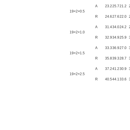
A
23.2
25.7
21.2
19×2×0.5
R
24.6
27.6
22.0
A
31.4
34.0
24.2
19×2×1.0
R
32.9
34.9
25.9
A
33.3
36.9
27.0
19×2×1.5
R
35.8
39.3
28.7
A
37.2
41.2
30.9
19×2×2.5
R
40.5
44.1
33.6