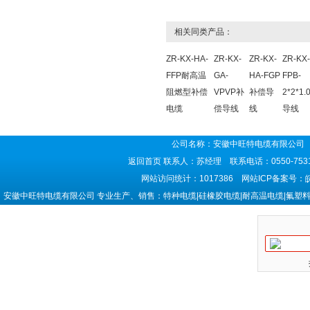
相关同类产品：
ZR-KX-HA-
ZR-KX-
ZR-KX-
ZR-KX
FFP耐高温
GA-
HA-FGP
FPB-
阻燃型补偿
VPVP补
补偿导
2*2*1
电缆
偿导线
线
导线
公司名称：安徽中旺特电缆有限公司 
返回首页
联系人：苏经理 联系电话：0550-7531
网站访问统计：1017386 网站ICP备案号：
安徽中旺特电缆有限公司 专业生产、销售：特种电缆|硅橡胶电缆|耐高温电缆|氟塑料电