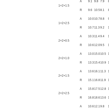
A
9.1
9.8
7.9
1×2×1.5
R
9.6
10.5
8.1
A
10.0
10.7
8.8
1×2×2.5
R
10.7
11.3
9.2
A
10.3
11.4
9.4
2×2×0.5
R
10.6
12.0
9.5
A
13.0
15.0
10.5
2×2×1.0
R
13.3
15.4
10.9
A
13.6
16.1
11.3
2×2×1.5
R
15.1
16.8
11.9
A
15.8
17.5
12.8
2×2×2.5
R
16.8
18.6
13.6
A
10.6
12.1
9.8