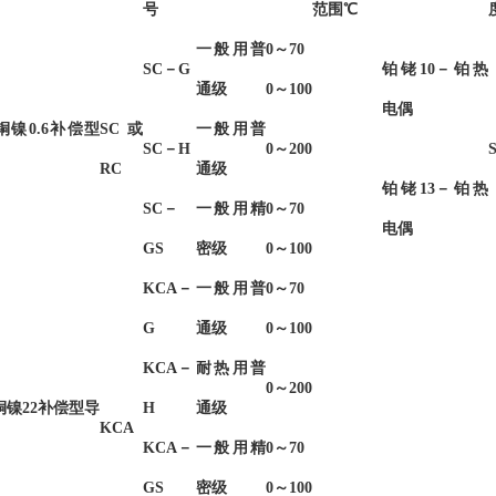
号
范围℃
一般用普
0～70
SC－G
铂铑10－铂热
通级
0～100
电偶
铜镍0.6补偿型
SC或
一般用普
SC－H
0～200
RC
通级
铂铑13－铂热
SC－
一般用精
0～70
电偶
GS
密级
0～100
KCA－
一般用普
0～70
G
通级
0～100
KCA－
耐热用普
0～200
铜镍22补偿型导
H
通级
KCA
KCA－
一般用精
0～70
GS
密级
0～100