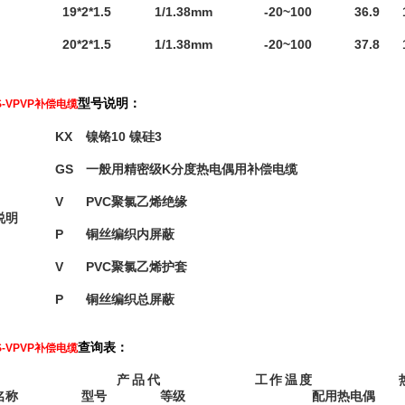
19*2*1.5
1/1.38mm
-20~100
36.9
20*2*1.5
1/1.38mm
-20~100
37.8
型号说明：
S-VPVP补偿电缆
KX
镍铬10 镍硅3
GS
一般用精密级K分度热电偶用补偿电缆
V
PVC聚氯乙烯绝缘
说明
P
铜丝编织内屏蔽
V
PVC聚氯乙烯护套
P
铜丝编织总屏蔽
查询表：
S-VPVP补偿电缆
产品代
工作温度
名称
型号
等级
配用热电偶