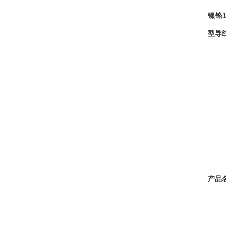
镍铬
型导
产品