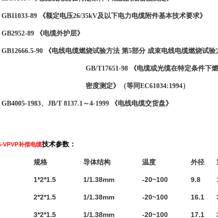
GB11033-89 《额定电压26/35kV及以下电力电缆附件基本技术要求》
GB2952-89 《电缆外护层》
GB12666.5-90 《电线电缆燃烧试验方法 第5部分 成束电线电缆燃烧试
GB/T17651-98
《电缆或光缆在特定条件下燃
密度测定》（等同
EC61034:
1994）
GB4005-1983、JB/T 8137.1～4-1999 《电线电缆交货盘》
技术参数：
S-VPVP补偿电缆
规格
导体结构
温度
外径
1*2*1.5
1/1.38mm
-20~100
9.8
2*2*1.5
1/1.38mm
-20~100
16.1
3*2*1.5
1/1.38mm
-20~100
17.1