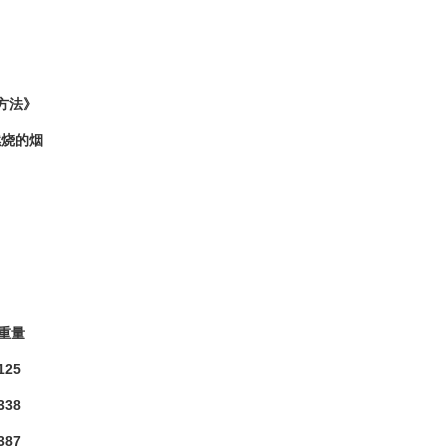
验方法》
烧的烟
重量
125
338
387