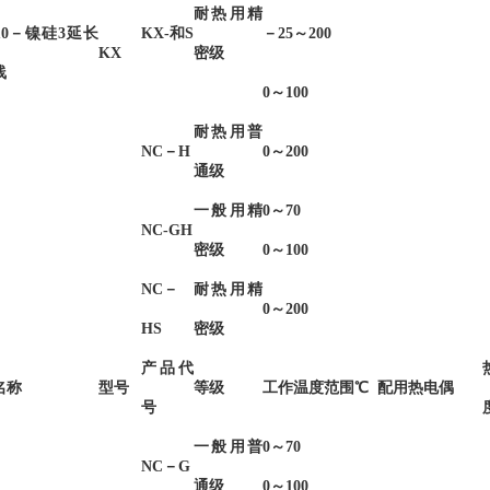
耐热用精
10－镍硅3延长
KX-和S
－25～200
KX
密级
线
0～100
耐热用普
NC－H
0～200
通级
一般用精
0～70
NC-GH
密级
0～100
NC－
耐热用精
0～200
HS
密级
产品代
名称
型号
等级
工作温度范围℃
配用热电偶
号
一般用普
0～70
NC－G
通级
0～100