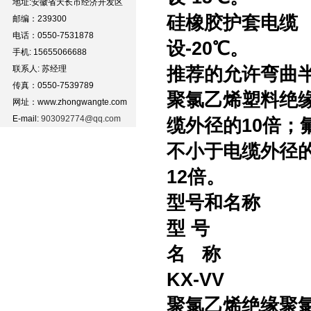
地址:安徽省天长市经济开发区
硅橡胶护套电
邮编：239300
电话：0550-7531878
设-20℃。
手机: 15655066688
联系人: 苏经理
推荐的允许弯曲
传真：0550-7539789
聚氯乙烯塑料绝
网址：www.zhongwangte.com
E-mail:
903092774@qq.com
缆外径的10倍
不小于电缆外径
12倍。
型号和名称
型 号
名 称
KX-VV
聚氯乙烯绝缘聚