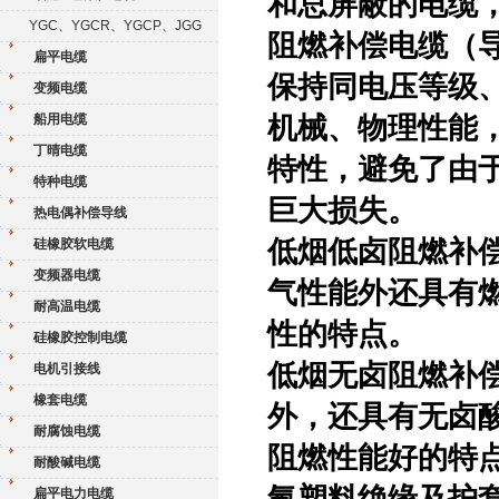
和总屏蔽的电缆
YGC、YGCR、YGCP、JGG
阻燃补偿电缆（
扁平电缆
保持同电压等级
变频电缆
船用电缆
机械、物理性能
丁晴电缆
特性，避免了由
特种电缆
巨大损失。
热电偶补偿导线
低烟低卤阻燃补
硅橡胶软电缆
变频器电缆
气性能外还具有
耐高温电缆
性的特点。
硅橡胶控制电缆
低烟无卤阻燃补
电机引接线
橡套电缆
外，还具有无卤
耐腐蚀电缆
阻燃性能好的特
耐酸碱电缆
扁平电力电缆