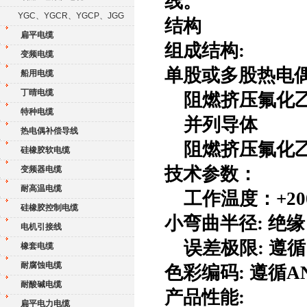
线。
YGC、YGCR、YGCP、JGG
结构
扁平电缆
组成结构:
变频电缆
单股或多股热电
船用电缆
丁晴电缆
阻燃挤压氟化乙
特种电缆
并列导体
热电偶补偿导线
阻燃挤压氟化乙
硅橡胶软电缆
技术参数：
变频器电缆
耐高温电缆
工作温度：+200º
硅橡胶控制电缆
小弯曲半径: 绝缘 3
电机引接线
误差极限: 遵循 AST
橡套电缆
耐腐蚀电缆
色彩编码: 遵循ANSI
耐酸碱电缆
产品性能:
扁平电力电缆