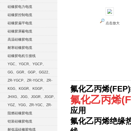
硅橡胶电力电缆
硅橡胶控制电缆
硅橡胶扁平电缆
点击放大
硅橡胶屏蔽电缆
高温硅橡胶电缆
耐寒硅橡胶电缆
硅橡胶电机引接线
YGC、YGCR、YGCP、
YGCRP
GG、GGR、GGP、GG22、
GGRP
ZR-YGCP、ZR-YGCR、ZR-
氟化乙丙烯(FE
YGCRP
KGG、KGGR、KGGP、
氟化乙丙烯(
KGGRP
JHXG、JGG、JGGR、JGGP、
JGGF
YGZ、YGG、ZR-YGC、ZR-
应用
KGG
阻燃硅橡胶电缆
氟化乙丙烯绝缘
铠装硅橡胶电缆
耐低温硅橡胶电缆