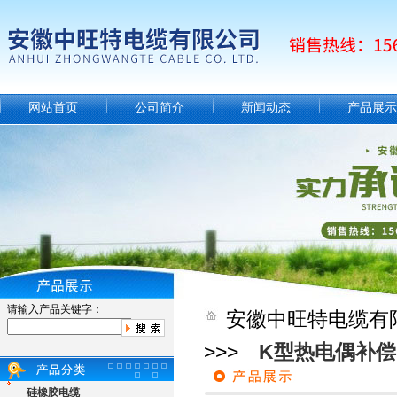
网站首页
公司简介
新闻动态
产品展示
请输入产品关键字：
安徽中旺特电缆有
>>>
K型热电偶补
硅橡胶电缆