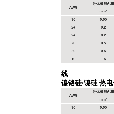
导体横截面积
AWG
mm²
30
0.05
24
0.2
24
0.2
20
0.5
20
0.5
16
1.5
线
镍铬硅/镍硅 热电
导体横截面积
AWG
mm²
30
0.05