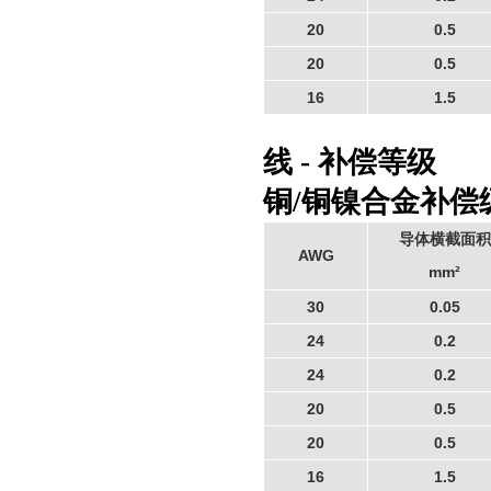
20
0.5
20
0.5
16
1.5
线 - 补偿等级
铜/铜镍合金补偿
导体横截面积
AWG
mm²
30
0.05
24
0.2
24
0.2
20
0.5
20
0.5
16
1.5