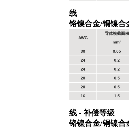
线
铬镍合金/铜镍合
导体横截面积
AWG
mm²
30
0.05
24
0.2
24
0.2
20
0.5
20
0.5
16
1.5
线 - 补偿等级
铬镍合金/铜镍合