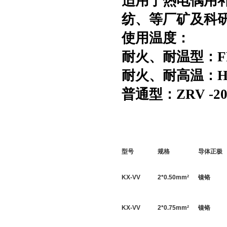
适用于热电偶用
纺、等厂矿及科
使用温度：
耐火、耐温型：
耐火、耐高温：
普通型：
ZRV
-2
型号
规格
导体正极
KX-VV
2*
0.50
mm
²
镍铬
KX-VV
2*
0.75
mm
²
镍铬