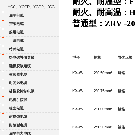
耐火、耐温型：
YGC、YGCR、YGCP、JGG
耐火、耐高温：
扁平电缆
普通型：
ZRV
-2
变频电缆
船用电缆
丁晴电缆
特种电缆
热电偶补偿导线
型号
规格
导体正极
硅橡胶软电缆
KX-VV
2*
0.50
mm
²
镍铬
变频器电缆
耐高温电缆
KX-VV
2*
0.75
mm
²
镍铬
硅橡胶控制电缆
电机引接线
橡套电缆
KX-VV
2*
1.00
mm
²
镍铬
耐腐蚀电缆
耐酸碱电缆
KX-VV
2*
1.50
mm
²
镍铬
扁平电力电缆