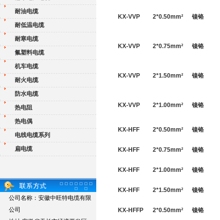
耐油电缆
KX-VVP
2*
0.50
mm
²
镍铬
耐低温电缆
耐寒电缆
KX-VVP
2*
0.75
mm
²
镍铬
氟塑料电缆
机车电缆
KX-VVP
2*
1.50
mm
²
镍铬
耐火电缆
防水电缆
KX-VVP
2*
1.00
mm
²
镍铬
热电阻
热电偶
KX-HFF
2*
0.50
mm
²
镍铬
电线电缆系列
扁电缆
KX-HFF
2*
0.75
mm
²
镍铬
KX-HFF
2*
1.00
mm
²
镍铬
KX-HFF
2*
1.50
mm
²
镍铬
公司名称：安徽中旺特电缆有限
公司
KX-HFFP
2*
0.50
mm
²
镍铬