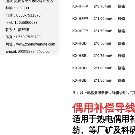
地址:安徽省天长市经济开发区
KX-HFFP
2*
0.75
mm
²
镍铬
邮编：239300
电话：0550-7531878
KX-HFFP
2*
1.00
mm
²
镍铬
手机: 15655066688
联系人: 苏经理
KX-HFFP
2*
1.50
mm
²
镍铬
传真：0550-7539789
KX-HBB
2*
0.50
mm
²
镍铬
网址：www.zhongwangte.com
E-mail:
903092774@qq.com
KX-HBB
2*
0.75
mm
²
镍铬
KX-HBB
2*
1.00
mm
²
镍铬
KX-HBB
2*
1.50
mm
²
镍铬
注：以上规格参考数据，详情说明，可
偶用补偿导线
适用于热电偶用
纺、等厂矿及科