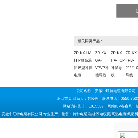
相关同类产品：
ZR-KX-HA-
ZR-KX-
ZR-KX-
ZR-KX
FFP耐高温
GA-
HA-FGP
FPB-
阻燃型补偿
VPVP补
补偿导
2*2*1
电缆
偿导线
线
导线
公司名称：安徽中旺特电缆有限公司 
返回首页
联系人：苏经理 联系电话：0550-7531
网站访问统计：1015507 网站ICP备案号：
安徽中旺特电缆有限公司 专业生产、销售：特种电缆|硅橡胶电缆|耐高温电缆|氟塑料电