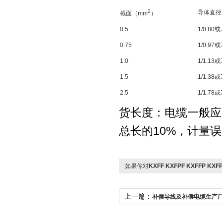
2
导体直径
截面（mm
）
0.5
1/0.80或
0.75
1/0.97或
1.0
1/1.13或
1.5
1/1.38或
2.5
1/1.78或
货长度：电缆一般应
总长的10%，计量
如果你对
KXFF KXFPF KXFFP K
上一篇：
补偿导线及补偿电缆生产