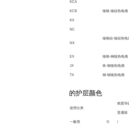
KCA
KCB
镍铬-镍硅热电偶
KX
NC
镍铬硅-镍硅热电
NX
EX
镍铬-铜镍热电偶
JX
铁-铜镍热电偶
TX
铜-铜镍热电偶
的护层颜色
精度等
使用分类
普通级
一般用
G
/