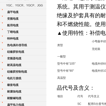
系统。其用于测温仪
YGC、YGCR、YGCP、JGG
扁平电缆
绝缘及护套具有的耐
变频电缆
和不燃烧性能。使用温
船用电缆
▲使用特性：补偿电
丁晴电缆
特种电缆
小弯曲半径
热电偶补偿导线
类型
无铠装
硅橡胶软电缆
一般型
变频器电缆
型号中有“105"
电缆外径6
耐高温电缆
型号中有“90"
电缆外径1
硅橡胶控制电缆
高温型
电机引接线
橡套电缆
品代号及含义：
耐腐蚀电缆
项目
代号
代号含义
耐酸碱电缆
SC
配用S分度号
扁平电力电缆