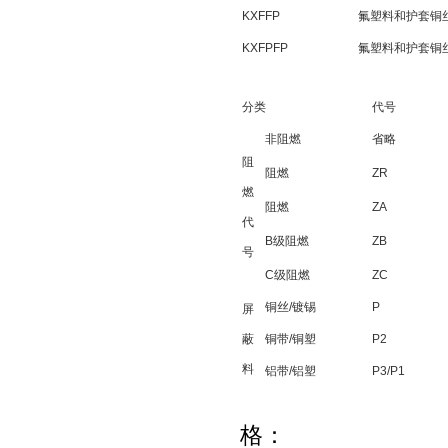
KXFFP
氟塑料和护套铜
KXFPFP
氟塑料和护套铜
分类
代号
非阻燃
省略
阻
阻燃
ZR
燃
阻燃
ZA
代
B级阻燃
ZB
号
C级阻燃
ZC
铜丝/镀锡
P
屏
蔽
铜带/铜塑
P2
料
铝带/铝塑
P3/P1
格：