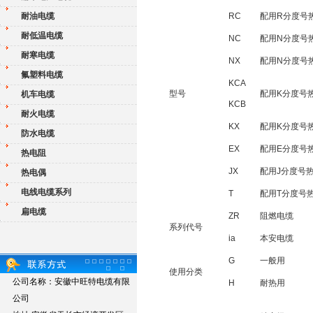
耐油电缆
RC
配用R分度号
耐低温电缆
NC
配用N分度号
耐寒电缆
NX
配用N分度号
氟塑料电缆
KCA
型号
配用K分度号
机车电缆
KCB
耐火电缆
KX
配用K分度号
防水电缆
EX
配用E分度号
热电阻
JX
配用J分度号
热电偶
电线电缆系列
T
配用T分度号
扁电缆
ZR
阻燃电缆
系列代号
ia
本安电缆
G
一般用
使用分类
公司名称：安徽中旺特电缆有限
H
耐热用
公司