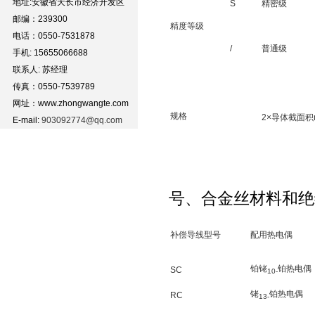
地址:安徽省天长市经济开发区
S
精密级
邮编：239300
精度等级
电话：0550-7531878
/
普通级
手机: 15655066688
联系人: 苏经理
传真：0550-7539789
网址：www.zhongwangte.com
规格
2×导体截面积
E-mail:
903092774@qq.com
号、合金丝材料和绝
补偿导线型号
配用热电偶
铂铑
铂热电偶
SC
10-
铑
铂热电偶
RC
13-