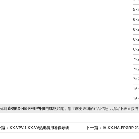
5×
6×
6×
6×
6×
7×
7×
7×
16
16
你对
直销KX-HB-FFRP补偿电缆
感兴趣，想了解更详细的产品信息，填写下表直接与
一篇：
下一篇：
KX-VPV-1 KX-VV热电偶用补偿导线
IA-KX-HA-FPGRP 
线电缆