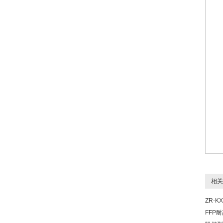
相关
ZR-KX
FFP