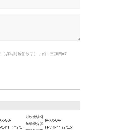
果（填写阿拉伯数字），如：三加四=7
对绞镀锡铜
-KX-GS-
IA-KX-GA-
丝编织分屏
P14*1（7*2*1）
FPVRP4*（2*1.5）