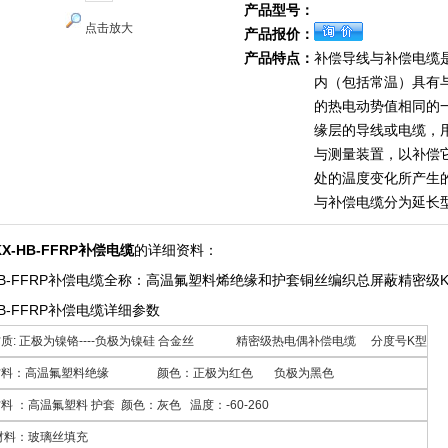
产品型号：
点击放大
产品报价：
产品特点：
补偿导线与补偿电缆
内（包括常温）具有
的热电动势值相同的
缘层的导线或电缆，
与测量装置，以补偿
处的温度变化所产生
与补偿电缆分为延长
X-HB-FFRP补偿电缆
的详细资料：
-HB-FFRP补偿电缆全称：高温氟塑料烯绝缘和护套铜丝编织总屏蔽精密
HB-FFRP补偿电缆详细参数
质: 正极为镍铬----负极为镍硅 合金丝 精密级热电偶补偿电缆 分度号K型
材料：高温氟塑料绝缘 颜色：正极为红色 负极为黑色
料 ：高温氟塑料 护套 颜色：灰色 温度：-60-260
材料：玻璃丝填充