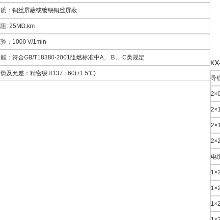
材质：铜丝屏蔽或镀锡铜丝屏蔽
: 25MΩ.km
：1000 V/1min
能：符合GB/T18380-2001阻燃标准中A、 B、 C类规定
K
及允差：精密级 8137 ±60(±1.5℃)
导
2×
2×
2×
2×
电
1×
1×
1×
1×