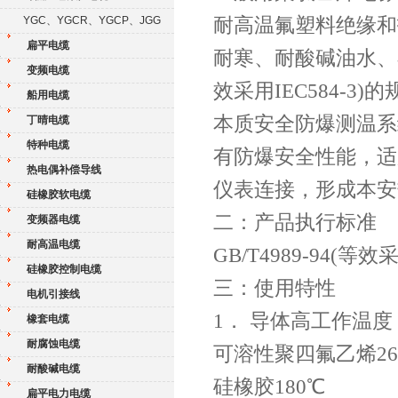
耐高温氟塑料绝缘和
YGC、YGCR、YGCP、JGG
扁平电缆
耐寒、耐酸碱油水、不
变频电缆
效采用IEC584-3)
船用电缆
本质安全防爆测温系
丁晴电缆
特种电缆
有防爆安全性能，适
热电偶补偿导线
仪表连接，形成本安
硅橡胶软电缆
二：产品执行标准
变频器电缆
耐高温电缆
GB/T4989-94(等效
硅橡胶控制电缆
三：使用特性
电机引接线
1． 导体高工作温度：
橡套电缆
耐腐蚀电缆
可溶性聚四氟乙烯26
耐酸碱电缆
硅橡胶180℃
扁平电力电缆