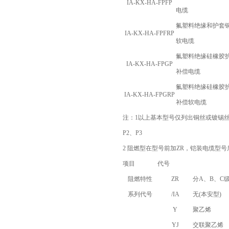
IA-KX-HA-FPFP
电缆
氟塑料绝缘和护套
IA-KX-HA-FPFRP
软电缆
氟塑料绝缘硅橡胶
IA-KX-HA-FPGP
补偿电缆
氟塑料绝缘硅橡胶
IA-KX-HA-FPGRP
补偿软电缆
注：
1
以上基本型号仅列出铜丝或镀锡
P2
、
P3
2
阻燃型在型号前加
ZR
，铠装电缆型号
项目
代号
阻燃特性
ZR
分A、B、C
系列代号
/IA
无(本安型)
Y
聚乙烯
YJ
交联聚乙烯