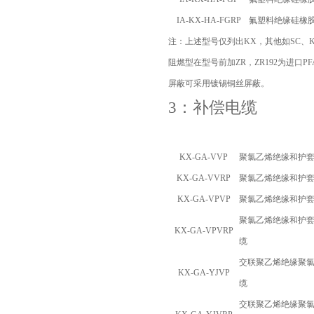
IA-KX-HA-FGRP
氟塑料绝缘硅橡
注：上述型号仅列出
KX
，其他如
SC
、
阻燃型在型号前加
ZR
，
ZR192
为进口
PF
屏蔽可采用镀锡铜丝屏蔽。
3：补偿电缆
KX-GA-VVP
聚氯乙烯绝缘和护
KX-GA-VVRP
聚氯乙烯绝缘和护
KX-GA-VPVP
聚氯乙烯绝缘和护
聚氯乙烯绝缘和护
KX-GA-VPVRP
缆
交联聚乙烯绝缘聚
KX-GA-YJVP
缆
交联聚乙烯绝缘聚