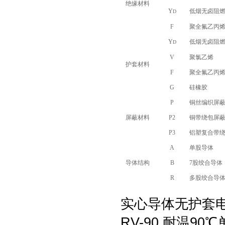
绝缘材料
Y
低烟无卤阻
D
F
聚全氟乙丙烯(
Y
低烟无卤阻
D
V
聚氯乙烯
护套材料
F
聚全氟乙丙烯(
G
硅橡胶
P
铜丝编织屏
屏蔽材料
P2
铜带绕包屏
P3
铝塑复合带
A
单股导体
导体结构
B
7股绞合导体
R
多股绞合导
实心导体无护套
RV-90 耐温9