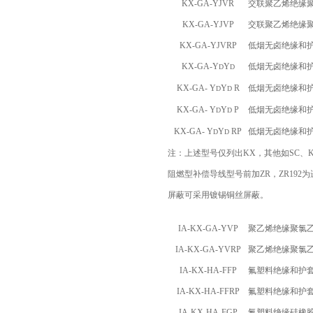
KX-GA-YJVR
交联聚乙烯绝缘
KX-GA-YJVP
交联聚乙烯绝缘
KX-GA-YJVRP
低烟无卤绝缘和
KX-GA-Y
Y
低烟无卤绝缘和
D
D
KX-GA- Y
Y
R
低烟无卤绝缘和
D
D
KX-GA- Y
Y
P
低烟无卤绝缘和
D
D
KX-GA- Y
Y
RP
低烟无卤绝缘和
D
D
注：上述型号仅列出
KX
，其他如
SC
、
阻燃型补偿导线型号前加
ZR
，
ZR192
为
屏蔽可采用镀锡铜丝屏蔽。
IA-KX-GA-YVP
聚乙烯绝缘聚氯
IA-KX-GA-YVRP
聚乙烯绝缘聚氯
IA-KX-HA-FFP
氟塑料绝缘和护
IA-KX-HA-FFRP
氟塑料绝缘和护
IA-KX-HA-FGP
氟塑料绝缘硅橡