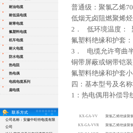
普通级：聚氯乙烯70
耐油电缆
耐低温电缆
低烟无卤阻燃聚烯烃7
耐寒电缆
2． 低环境温度： 
氟塑料电缆
氟塑料绝缘和护套：固
机车电缆
耐火电缆
3． 电缆允许弯曲
防水电缆
铜带屏蔽或钢带铠装
热电阻
氟塑料绝缘和护套小
热电偶
电线电缆系列
四：基本型号及名称
扁电缆
1：热电偶用补偿导
KX-GA-VV
聚氯乙烯绝缘聚
公司名称：安徽中旺特电缆有限
KX-GA-VVR
聚氯乙烯绝缘聚
公司