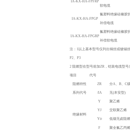
IA-KX-HA-FPFRP
软电缆
氟塑料绝缘硅橡胶
IA-KX-HA-FPGP
补偿电缆
氟塑料绝缘硅橡胶
IA-KX-HA-FPGRP
补偿软电缆
注：
1
以上基本型号仅列出铜丝或镀锡
P2
、
P3
2
阻燃型在型号前加
ZR
，铠装电缆型号
项目
代号
阻燃特性
ZR
分A、B、C
系列代号
/IA
无(本安型)
Y
聚乙烯
YJ
交联聚乙烯
绝缘材料
Y
低烟无卤阻
D
F
聚全氟乙丙烯(