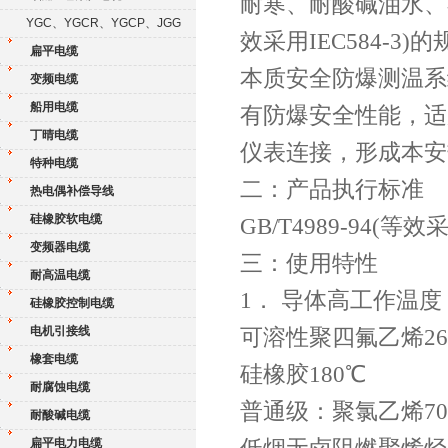
耐寒、耐酸碱油水、不
YGC、YGCR、YGCP、JGG
效采用IEC584-3)
扁平电缆
本质安全防爆测温系
变频电缆
船用电缆
有防爆安全性能，适
丁晴电缆
仪表连接，形成本安
特种电缆
二：产品执行标准
热电偶补偿导线
硅橡胶软电缆
GB/T4989-94(等效
变频器电缆
三：使用特性
耐高温电缆
1． 导体高工作温度：
硅橡胶控制电缆
电机引接线
可溶性聚四氟乙烯26
橡套电缆
硅橡胶180℃
耐腐蚀电缆
普通级：聚氯乙烯70
耐酸碱电缆
扁平电力电缆