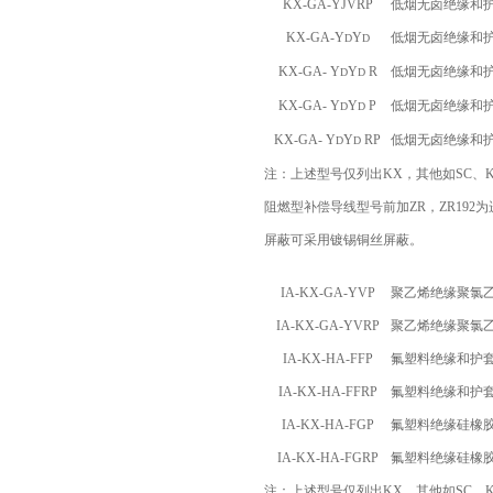
KX-GA-YJVRP
低烟无卤绝缘和
KX-GA-Y
Y
低烟无卤绝缘和
D
D
KX-GA- Y
Y
R
低烟无卤绝缘和
D
D
KX-GA- Y
Y
P
低烟无卤绝缘和
D
D
KX-GA- Y
Y
RP
低烟无卤绝缘和
D
D
注：上述型号仅列出
KX
，其他如
SC
、
阻燃型补偿导线型号前加
ZR
，
ZR192
为
屏蔽可采用镀锡铜丝屏蔽。
IA-KX-GA-YVP
聚乙烯绝缘聚氯
IA-KX-GA-YVRP
聚乙烯绝缘聚氯
IA-KX-HA-FFP
氟塑料绝缘和护
IA-KX-HA-FFRP
氟塑料绝缘和护
IA-KX-HA-FGP
氟塑料绝缘硅橡
IA-KX-HA-FGRP
氟塑料绝缘硅橡
注：上述型号仅列出
KX
，其他如
SC
、