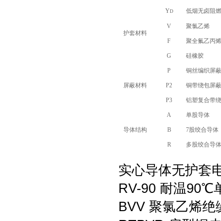
Y
低烟无卤阻
D
V
聚氯乙烯
护套材料
F
聚全氟乙丙烯(
G
硅橡胶
P
铜丝编织屏
屏蔽材料
P2
铜带绕包屏
P3
铝塑复合带
A
单股导体
导体结构
B
7股绞合导体
R
多股绞合导
实心导体无护套
RV-90 耐温9
BVV 聚氯乙烯