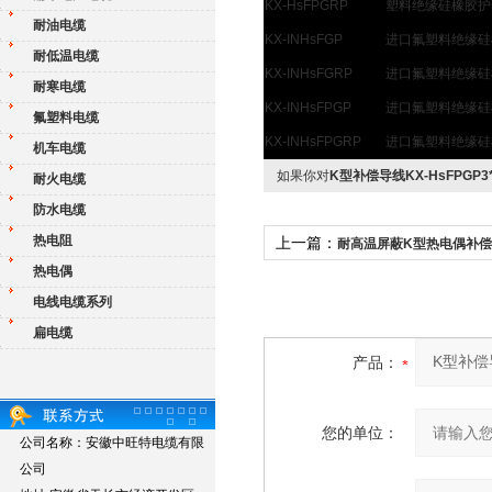
KX-HsFPGRP
塑料绝缘硅橡胶护
耐油电缆
KX-INHsFGP
进口氟塑料绝缘硅
耐低温电缆
KX-INHsFGRP
进口氟塑料绝缘硅
耐寒电缆
KX-INHsFPGP
进口氟塑料绝缘硅
氟塑料电缆
KX-INHsFPGRP
进口氟塑料绝缘硅
机车电缆
如果你对
K型补偿导线KX-HsFPGP3*2
耐火电缆
防水电缆
热电阻
上一篇：
耐高温屏蔽K型热电偶补
热电偶
电线电缆系列
扁电缆
产品：
您的单位：
公司名称：安徽中旺特电缆有限
公司