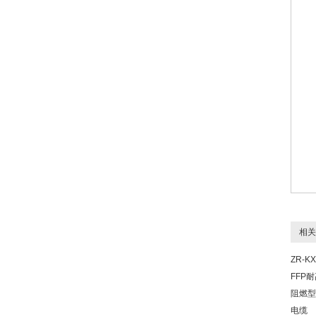
相关
ZR-KX
FFP
阻燃型
电缆