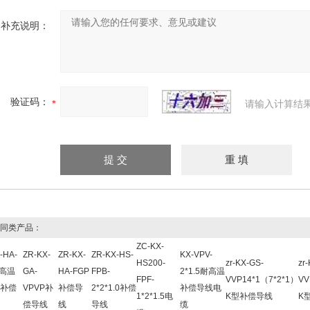
补充说明：
验证码：
请输入计算结
同类产品：
ZC-KX-
-HA-
ZR-KX-
ZR-KX-
ZR-KX-HS-
KX-VPV-
HS200-
zr-KX-GS-
zr
耐高温
GA-
HA-FGP
FPB-
2*1.5耐高温
FPF-
VVP14*1（7*2*1）
VV
补偿
VPVP补
补偿导
2*2*1.0补偿
补偿导线电
1*2*1.5电
K型补偿导线
K
偿导线
线
导线
缆