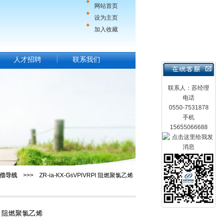
网站首页
设为主页
加入收藏
人才招聘
联系我们
联系人：苏经理
电话
0550-7531878
手机
15655066688
偿导线
>>> ZR-ia-KX-GsVPlVRPl 阻燃聚氯乙烯
RPl 阻燃聚氯乙烯