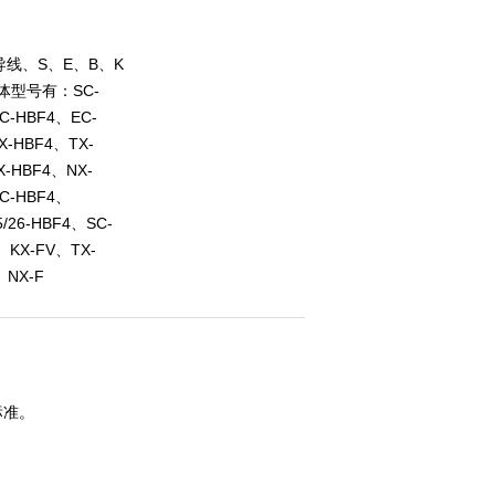
线、S、E、B、K
体型号有：SC-
C-HBF4、EC-
X-HBF4、TX-
X-HBF4、NX-
C-HBF4、
/26-HBF4、SC-
、KX-FV、TX-
、NX-F
标准。