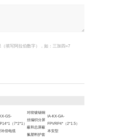
果（填写阿拉伯数字），如：三加四=7
对绞镀锡铜
-KX-GS-
IA-KX-GA-
丝编织分屏
P14*1（7*2*1）
FPVRP4*（2*1.5）
蔽和总屏蔽
型补偿电缆
本安型
氟塑料护套