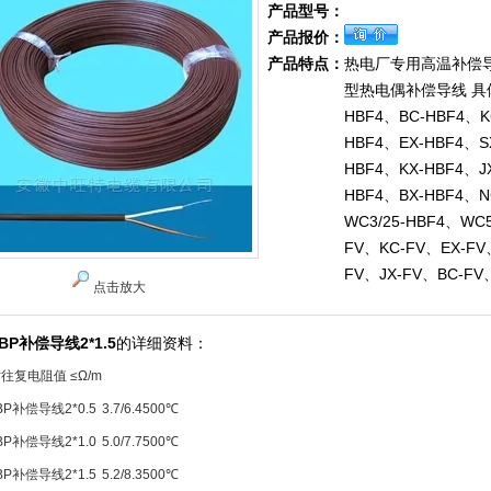
产品型号：
产品报价：
产品特点：
热电厂专用高温补偿导
型热电偶补偿导线 具
HBF4、BC-HBF4、K
HBF4、EX-HBF4、S
HBF4、KX-HBF4、J
HBF4、BX-HBF4、N
WC3/25-HBF4、WC5
FV、KC-FV、EX-FV
FV、JX-FV、BC-FV
点击放大
HBP补偿导线2*1.5
的详细资料：
时往复电阻值
≤Ω/m
BP
补偿导线
2*0.5
3.7/6.4
500
℃
BP
补偿导线
2*1.0
5.0/7.7
500
℃
BP
补偿导线
2*1.5
5.2/8.3
500
℃