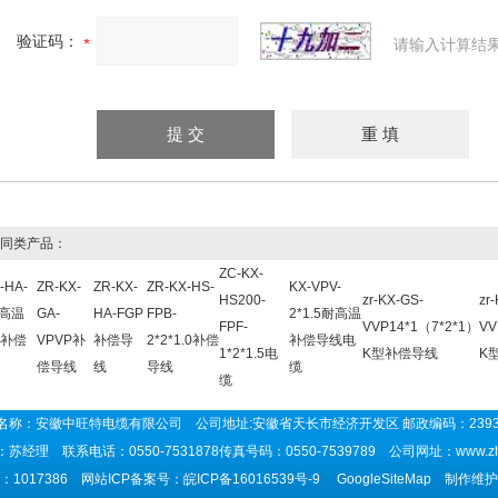
验证码：
请输入计算结
同类产品：
ZC-KX-
-HA-
ZR-KX-
ZR-KX-
ZR-KX-HS-
KX-VPV-
HS200-
zr-KX-GS-
zr
耐高温
GA-
HA-FGP
FPB-
2*1.5耐高温
FPF-
VVP14*1（7*2*1）
VV
补偿
VPVP补
补偿导
2*2*1.0补偿
补偿导线电
1*2*1.5电
K型补偿导线
K
偿导线
线
导线
缆
缆
名称：安徽中旺特电缆有限公司 公司地址:安徽省天长市经济开发区 邮政编码：239
苏经理 联系电话：0550-7531878传真号码：0550-7539789 公司网址：
www.z
1017386 网站ICP备案号：
皖ICP备16016539号-9
GoogleSiteMap
制作维护