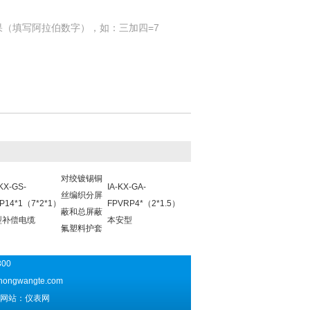
果（填写阿拉伯数字），如：三加四=7
对绞镀锡铜
-KX-GS-
IA-KX-GA-
丝编织分屏
P14*1（7*2*1）
FPVRP4*（2*1.5）
蔽和总屏蔽
型补偿电缆
本安型
氟塑料护套
300
hongwangte.com
网站：仪表网