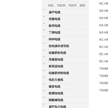
NC-H
YGC、YGCR、YGCP、JGG
NX-H
扁平电缆
NX-H
变频电缆
NX-H
船用电缆
丁晴电缆
NX-H
特种电缆
RC-H
热电偶补偿导线
RC-H
硅橡胶软电缆
RC-H
变频器电缆
RC-H
耐高温电缆
TXHB
硅橡胶控制电缆
TXHB
电机引接线
TXHB
橡套电缆
TXHB
耐腐蚀电缆
耐酸碱电缆
扁平电力电缆