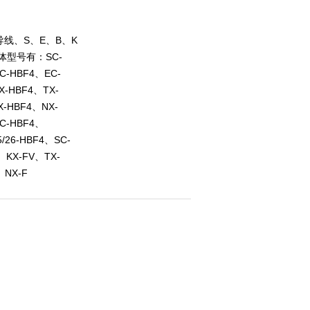
线、S、E、B、K
体型号有：SC-
C-HBF4、EC-
X-HBF4、TX-
X-HBF4、NX-
C-HBF4、
/26-HBF4、SC-
、KX-FV、TX-
、NX-F