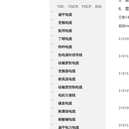
5、
YGC、YGCR、YGCP、JGG
6、需
扁平电缆
芯数×
变频电缆
截面m
船用电缆
丁晴电缆
1×2×0
特种电缆
热电偶补偿导线
1×2×1
硅橡胶软电缆
变频器电缆
1×2×1
耐高温电缆
硅橡胶控制电缆
1×2×2
电机引接线
橡套电缆
2×2×0
耐腐蚀电缆
耐酸碱电缆
2×2×1
扁平电力电缆