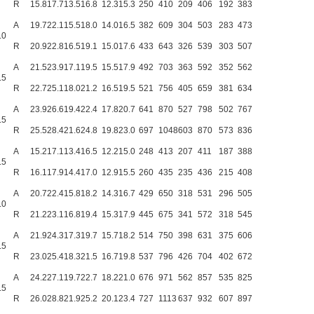
R
15.8
17.7
13.5
16.8
12.3
15.3
250
410
209
406
192
383
A
19.7
22.1
15.5
18.0
14.0
16.5
382
609
304
503
283
473
.0
R
20.9
22.8
16.5
19.1
15.0
17.6
433
643
326
539
303
507
A
21.5
23.9
17.1
19.5
15.5
17.9
492
703
363
592
352
562
.5
R
22.7
25.1
18.0
21.2
16.5
19.5
521
756
405
659
381
634
A
23.9
26.6
19.4
22.4
17.8
20.7
641
870
527
798
502
767
.5
R
25.5
28.4
21.6
24.8
19.8
23.0
697
1048
603
870
573
836
A
15.2
17.1
13.4
16.5
12.2
15.0
248
413
207
411
187
388
.5
R
16.1
17.9
14.4
17.0
12.9
15.5
260
435
235
436
215
408
A
20.7
22.4
15.8
18.2
14.3
16.7
429
650
318
531
296
505
.0
R
21.2
23.1
16.8
19.4
15.3
17.9
445
675
341
572
318
545
A
21.9
24.3
17.3
19.7
15.7
18.2
514
750
398
631
375
606
.5
R
23.0
25.4
18.3
21.5
16.7
19.8
537
796
426
704
402
672
A
24.2
27.1
19.7
22.7
18.2
21.0
676
971
562
857
535
825
.5
R
26.0
28.8
21.9
25.2
20.1
23.4
727
1113
637
932
607
897