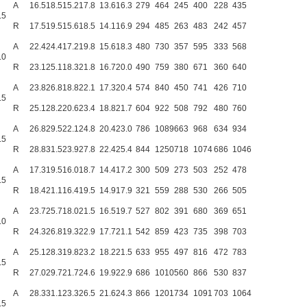
A
16.5
18.5
15.2
17.8
13.6
16.3
279
464
245
400
228
435
.5
R
17.5
19.5
15.6
18.5
14.1
16.9
294
485
263
483
242
457
A
22.4
24.4
17.2
19.8
15.6
18.3
480
730
357
595
333
568
.0
R
23.1
25.1
18.3
21.8
16.7
20.0
490
759
380
671
360
640
A
23.8
26.8
18.8
22.1
17.3
20.4
574
840
450
741
426
710
.5
R
25.1
28.2
20.6
23.4
18.8
21.7
604
922
508
792
480
760
A
26.8
29.5
22.1
24.8
20.4
23.0
786
1089
663
968
634
934
.5
R
28.8
31.5
23.9
27.8
22.4
25.4
844
1250
718
1074
686
1046
A
17.3
19.5
16.0
18.7
14.4
17.2
300
509
273
503
252
478
.5
R
18.4
21.1
16.4
19.5
14.9
17.9
321
559
288
530
266
505
A
23.7
25.7
18.0
21.5
16.5
19.7
527
802
391
680
369
651
.0
R
24.3
26.8
19.3
22.9
17.7
21.1
542
859
423
735
398
703
A
25.1
28.3
19.8
23.2
18.2
21.5
633
955
497
816
472
783
.5
R
27.0
29.7
21.7
24.6
19.9
22.9
686
1010
560
866
530
837
A
28.3
31.1
23.3
26.5
21.6
24.3
866
1201
734
1091
703
1064
.5