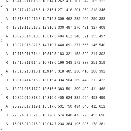
A
15.4
16.9
11.8
15.6
10.6
14.1
262
410
187
342
185
322
.0
R
16.2
17.4
12.4
16.6
11.2
15.1
271
418
201
368
218
346
A
16.3
18.3
12.9
16.8
11.7
15.3
309
462
235
405
250
383
.5
R
18.3
19.1
13.5
17.8
12.3
16.3
330
487
270
431
327
408
A
18.0
20.6
14.5
18.8
13.6
17.3
404
612
348
521
355
497
.5
R
19.3
21.9
16.3
21.5
14.7
19.7
440
691
377
566
146
540
A
12.7
15.0
11.7
14.4
10.5
12.5
183
321
158
322
214
302
.5
R
13.4
15.8
11.9
14.9
10.7
13.6
196
343
172
337
251
319
A
17.3
18.9
13.1
16.1
11.9
14.5
318
485
230
410
288
392
.0
R
18.0
19.4
14.5
16.9
13.0
15.4
334
504
269
448
311
423
A
18.3
21.0
15.1
17.2
13.5
15.6
383
591
300
492
411
468
.5
R
19.3
22.0
15.8
18.2
14.3
16.6
405
624
332
524
453
499
A
20.9
23.0
17.1
19.1
15.5
17.6
531
750
434
640
411
612
.5
R
22.3
24.5
18.3
21.8
16.7
20.0
574
848
473
726
453
696
A
15.0
16.8
13.2
16.3
12.0
14.7
234
384
195
385
178
361
.5