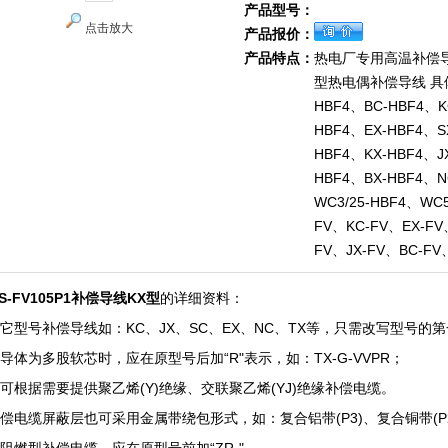
产品型号：
点击放大
产品报价：
产品特点：
热电厂专用高温补偿导
型热电偶补偿导线 具
HBF4、BC-HBF4、K
HBF4、EX-HBF4、S
HBF4、KX-HBF4、J
HBF4、BX-HBF4、N
WC3/25-HBF4、WC5
FV、KC-FV、EX-FV
FV、JX-FV、BC-FV
HS-FV105P1补偿导线KX型
的详细资料：
它型号补偿导线如：KC、JX、SC、EX、NC、TX等，只需改写型号的第一项
导体为多股软芯时，应在原型号后加“R"表示，如：TX-G-VVPR；
还可根据需要提供聚乙烯(Y)绝缘、交联聚乙烯(YJ)绝缘补偿电缆。
补偿电缆屏蔽层也可采用金属带绕包形式，如：复合铝带(P3)、复合铜带(P