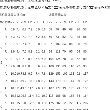
需阻燃型补偿电缆，应在原型号前加“ZR-"。
铠装型补偿电缆，应在原型号后加“-22"表示钢带铠装；加“-32"表示钢丝
标称
导体
最大外径mm
计算重量kg/km
m2
种类
VV
VPV
FV
FP1V
FF
FP1F
VV
VPV
FV
FP1V
FF
FP1F
A
6.9
7.4
6.7
7.2
5.0
5.6
58
70
49
68
36
53
.5
R
7.3
7.7
7.0
7.4
5.2
5.8
59
73
52
73
38
56
A
8.7
9.1
7.4
7.8
5.8
6.3
87
107
64
86
50
70
.0
R
8.9
9.4
7.6
8.3
6.1
6.8
94
113
70
95
54
80
A
9.1
9.8
7.9
8.4
6.4
6.9
104
125
78
103
62
89
.5
R
9.6
10.5
8.1
8.8
6.6
7.4
109
131
83
110
72
95
A
10.0
10.7
8.8
9.2
7.4
7.8
129
153
106
133
92
117
.5
R
10.7
11.3
9.2
10.1
7.8
8.7
143
179
113
144
99
126
A
10.3
11.4
9.4
11.1
7.9
9.7
107
177
93
175
79
156
.5
R
10.6
12.0
9.5
11.4
8.1
10.0
115
186
98
183
84
164
A
13.0
15.0
10.5
12.2
9.0
11.0
175
282
128
220
112
207
.0