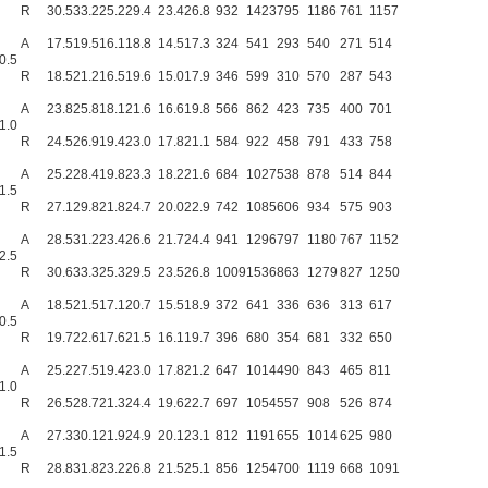
R
30.5
33.2
25.2
29.4
23.4
26.8
932
1423
795
1186
761
1157
A
17.5
19.5
16.1
18.8
14.5
17.3
324
541
293
540
271
514
0.5
R
18.5
21.2
16.5
19.6
15.0
17.9
346
599
310
570
287
543
A
23.8
25.8
18.1
21.6
16.6
19.8
566
862
423
735
400
701
1.0
R
24.5
26.9
19.4
23.0
17.8
21.1
584
922
458
791
433
758
A
25.2
28.4
19.8
23.3
18.2
21.6
684
1027
538
878
514
844
1.5
R
27.1
29.8
21.8
24.7
20.0
22.9
742
1085
606
934
575
903
A
28.5
31.2
23.4
26.6
21.7
24.4
941
1296
797
1180
767
1152
2.5
R
30.6
33.3
25.3
29.5
23.5
26.8
1009
1536
863
1279
827
1250
A
18.5
21.5
17.1
20.7
15.5
18.9
372
641
336
636
313
617
0.5
R
19.7
22.6
17.6
21.5
16.1
19.7
396
680
354
681
332
650
A
25.2
27.5
19.4
23.0
17.8
21.2
647
1014
490
843
465
811
1.0
R
26.5
28.7
21.3
24.4
19.6
22.7
697
1054
557
908
526
874
A
27.3
30.1
21.9
24.9
20.1
23.1
812
1191
655
1014
625
980
1.5
R
28.8
31.8
23.2
26.8
21.5
25.1
856
1254
700
1119
668
1091