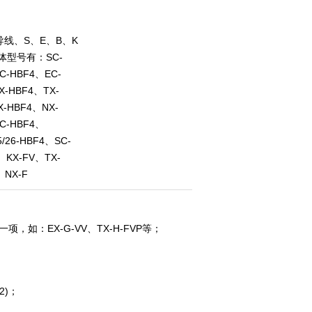
线、S、E、B、K
体型号有：SC-
C-HBF4、EC-
X-HBF4、TX-
X-HBF4、NX-
C-HBF4、
/26-HBF4、SC-
、KX-FV、TX-
、NX-F
，如：EX-G-VV、TX-H-FVP等；
2)；