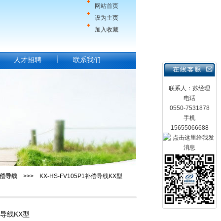
网站首页
设为主页
加入收藏
人才招聘
联系我们
联系人：苏经理
电话
0550-7531878
手机
15655066688
偿导线
>>> KX-HS-FV105P1补偿导线KX型
补偿导线KX型