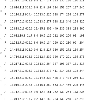
R
13.3
15.4
10.9
12.9
9.5
11.7
177
293
135
236
120
221
A
13.6
16.1
11.3
13.1
9.9
11.9
197
314
153
257
137
240
.5
R
15.1
16.8
11.9
14.4
10.7
13.0
226
338
174
294
158
277
A
15.8
17.5
12.8
15.2
11.6
13.6
277
388
211
346
198
325
.5
R
16.8
18.6
13.6
16.6
12.4
15.1
302
449
239
383
238
360
A
10.6
12.1
9.8
11.7
8.4
10.5
122
212
105
206
91
193
.5
R
11.2
12.7
10.0
12.1
8.6
10.9
134
220
110
210
96
204
A
14.4
15.8
11.0
13.0
9.6
11.8
217
336
156
272
139
254
.0
R
14.7
16.3
11.6
13.6
10.3
12.4
232
356
170
291
155
273
A
15.2
17.1
12.0
14.5
10.8
13.0
264
387
195
337
181
317
.5
R
16.0
17.8
12.5
15.3
11.3
13.8
278
411
214
362
198
344
A
16.7
18.6
13.5
16.1
12.3
14.5
338
485
273
434
256
412
.5
R
17.9
19.8
15.2
17.6
13.6
16.1
369
553
314
466
295
446
A
11.3
12.9
10.5
13.5
9.0
12.3
151
252
133
254
113
236
.5
R
12.0
14.5
10.7
14.7
9.2
13.2
160
283
139
265
172
248