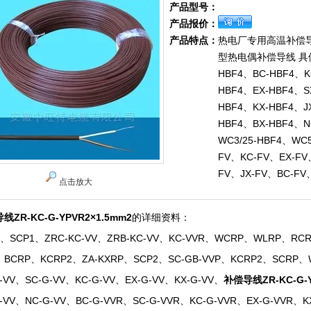
产品型号：
产品报价：
产品特点：
热电厂专用高温补偿导
型热电偶补偿导线 具
HBF4、BC-HBF4、K
HBF4、EX-HBF4、S
HBF4、KX-HBF4、J
HBF4、BX-HBF4、N
WC3/25-HBF4、WC5
FV、KC-FV、EX-FV
FV、JX-FV、BC-FV
点击放大
线ZR-KC-G-YPVR2×1.5mm2
的详细资料：
1、SCP1、ZRC-KC-VV、ZRB-KC-VV、KC-VVR、WCRP、WLRP、RC
、BCRP、KCRP2、ZA-KXRP、SCP2、SC-GB-VVP、KCRP2、SCRP、
-VV、SC-G-VV、KC-G-VV、EX-G-VV、KX-G-VV、
补偿导线ZR-KC-G-Y
-VV、NC-G-VV、BC-G-VVR、SC-G-VVR、KC-G-VVR、EX-G-VVR、K