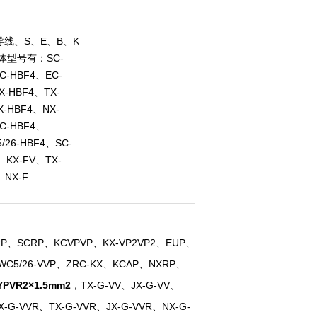
线、S、E、B、K
体型号有：SC-
C-HBF4、EC-
X-HBF4、TX-
X-HBF4、NX-
C-HBF4、
/26-HBF4、SC-
、KX-FV、TX-
、NX-F
RP、SCRP、KCVPVP、KX-VP2VP2、EUP、
WC5/26-VVP、ZRC-KX、KCAP、NXRP、
PVR2×1.5mm2
，TX-G-VV、JX-G-VV、
X-G-VVR、TX-G-VVR、JX-G-VVR、NX-G-