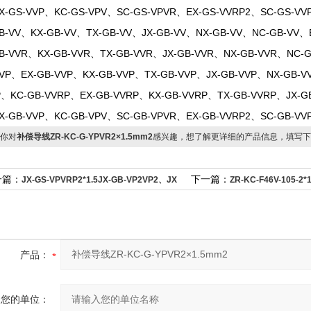
X-GS-VVP、KC-GS-VPV、SC-GS-VPVR、EX-GS-VVRP2、SC-GS-VV
B-VV、KX-GB-VV、TX-GB-VV、JX-GB-VV、NX-GB-VV、NC-GB-VV
B-VVR、KX-GB-VVR、TX-GB-VVR、JX-GB-VVR、NX-GB-VVR、NC-
VP、EX-GB-VVP、KX-GB-VVP、TX-GB-VVP、JX-GB-VVP、NX-GB-V
P、KC-GB-VVRP、EX-GB-VVRP、KX-GB-VVRP、TX-GB-VVRP、JX-G
X-GB-VVP、KC-GB-VPV、SC-GB-VPVR、EX-GB-VVRP2、SC-GB-VV
你对
补偿导线ZR-KC-G-YPVR2×1.5mm2
感兴趣，想了解更详细的产品信息，填写下
一篇：
下一篇：
JX-GS-VPVRP2*1.5JX-GB-VP2VP2、JX
ZR-KC-F46V-105
线
产品：
您的单位：