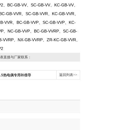
P2、BC-GB-VV、SC-GB-VV、KC-GB-VV、
、BC-GB-VVR、SC-GB-VVR、KC-GB-VVR、
GB-VVR、BC-GB-VVP、SC-GB-VVP、KC-
VP、NC-GB-VVP、BC-GB-VVRP、SC-GB-
B-VVRP、NX-GB-VVRP、ZR-KC-GB-VVR、
P2
表直接与厂家联系：
返回列表>>
-2*1.5热电偶专用补偿导