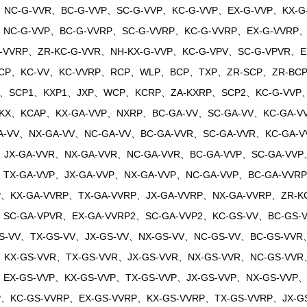
NC-G-VVR、BC-G-VVP、SC-G-VVP、KC-G-VVP、EX-G-VVP、KX-G-
、NC-G-VVP、BC-G-VVRP、SC-G-VVRP、KC-G-VVRP、EX-G-VVRP、
G-VVRP、ZR-KC-G-VVR、NH-KX-G-VVP、KC-G-VPV、SC-G-VPVR、
KCP、KC-VV、KC-VVRP、RCP、WLP、BCP、TXP、ZR-SCP、ZR-B
1、SCP1、KXP1、JXP、WCP、KCRP、ZA-KXRP、SCP2、KC-G-VVP、S
-KX、KCAP、KX-GA-VVP、NXRP、BC-GA-VV、SC-GA-VV、KC-GA-V
A-VV、NX-GA-VV、NC-GA-VV、BC-GA-VVR、SC-GA-VVR、KC-GA-V
JX-GA-VVR、NX-GA-VVR、NC-GA-VVR、BC-GA-VVP、SC-GA-VVP
TX-GA-VVP、JX-GA-VVP、NX-GA-VVP、NC-GA-VVP、BC-GA-VVR
、KX-GA-VVRP、TX-GA-VVRP、JX-GA-VVRP、NX-GA-VVRP、ZR-KC
、SC-GA-VPVR、EX-GA-VVRP2、SC-GA-VVP2、KC-GS-VV、BC-GS-
S-VV、TX-GS-VV、JX-GS-VV、NX-GS-VV、NC-GS-VV、BC-GS-VVR
、KX-GS-VVR、TX-GS-VVR、JX-GS-VVR、NX-GS-VVR、NC-GS-VVR
EX-GS-VVP、KX-GS-VVP、TX-GS-VVP、JX-GS-VVP、NX-GS-VVP、
P、KC-GS-VVRP、EX-GS-VVRP、KX-GS-VVRP、TX-GS-VVRP、JX-G