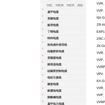
VVR、
YGC、YGCR、YGCP、JGG
VVP
扁平电缆
NX-
变频电缆
ZR-
船用电缆
EXP
丁晴电缆
特种电缆
ZRC
热电偶补偿导线
JX-G
硅橡胶软电缆
VVR、
变频器电缆
VVP、
耐高温电缆
VVRP
硅橡胶控制电缆
VPV
电机引接线
KX-G
橡套电缆
VVR
耐腐蚀电缆
VVP、
耐酸碱电缆
VVR
扁平电力电缆