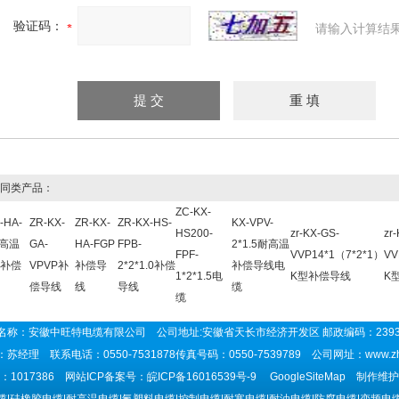
验证码：
请输入计算结
同类产品：
ZC-KX-
-HA-
ZR-KX-
ZR-KX-
ZR-KX-HS-
KX-VPV-
HS200-
zr-KX-GS-
zr
耐高温
GA-
HA-FGP
FPB-
2*1.5耐高温
FPF-
VVP14*1（7*2*1）
VV
补偿
VPVP补
补偿导
2*2*1.0补偿
补偿导线电
1*2*1.5电
K型补偿导线
K
偿导线
线
导线
缆
缆
名称：安徽中旺特电缆有限公司 公司地址:安徽省天长市经济开发区 邮政编码：239
苏经理 联系电话：0550-7531878传真号码：0550-7539789 公司网址：
www.z
1017386 网站ICP备案号：
皖ICP备16016539号-9
GoogleSiteMap
制作维护