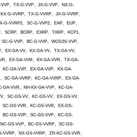
VVP、TX-G-VVP、JX-G-VVP、NX-G-
KX-G-VVRP、TX-G-VVRP、JX-G-VVRP、
EX-G-VVRP2、SC-G-VVP2、EAP、EUP、
CP、SCRP、BCRP、EXRP、TXRP、KCP1、
C-G-VVP、BC-G-VVP、WC5/26-VVP、
V、EX-GA-VV、KX-GA-VV、TX-GA-VV、
VR、EX-GA-VVR、KX-GA-VVR、TX-GA-
、KC-GA-VVP、EX-GA-VVP、KX-GA-
P、SC-GA-VVRP、KC-GA-VVRP、EX-GA-
-GA-VVR、NH-KX-GA-VVP、KC-GA-
VV、SC-GS-VV、KC-GS-VV、EX-GS-VV、
、SC-GS-VVR、KC-GS-VVR、EX-GS-
、BC-GS-VVP、SC-GS-VVP、KC-GS-
NC-GS-VVP、BC-GS-VVRP、SC-GS-
S-VVRP、NX-GS-VVRP、ZR-KC-GS-VVR、