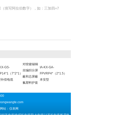
果（填写阿拉伯数字），如：三加四=7
对绞镀锡铜
-KX-GS-
IA-KX-GA-
丝编织分屏
P14*1（7*2*1）
FPVRP4*（2*1.5）
蔽和总屏蔽
型补偿电缆
本安型
氟塑料护套
300
hongwangte.com
网站：仪表网