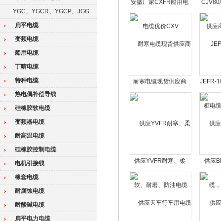
安徽厂家CXFR船用电
CJV8
YGC、YGCR、YGCP、JGG
缆优价CXV
应商C
扁平电缆
变频电缆
船用电缆
丁晴电缆
特种电缆
耐寒电缆现货供应商
JEFR
缆JE
热电偶补偿导线
硅橡胶软电缆
变频器电缆
耐高温电缆
硅橡胶控制电缆
供应YVFR耐寒、柔
供应B
电机引接线
软、耐磨、防油电缆
缆，Z
橡套电缆
耐腐蚀电缆
耐酸碱电缆
扁平电力电缆