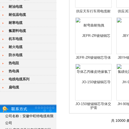
耐油电缆
供应天车行车用电缆耐
供应JE
耐低温电缆
弯曲耐拖拽
耐寒电缆
氟塑料电缆
机车电缆
耐火电缆
防水电缆
JEFR-ZR镀锡铜芯导体
JBY
热电阻
乙丙橡皮绝缘氯丁护套
磺化聚
热电偶
电线电缆系列
扁电缆
JO-150镀锡铜芯导体交
JH-9
联聚烯烬绝缘引接线
化聚
公司名称：安徽中旺特电缆有限
共 10000 
公司