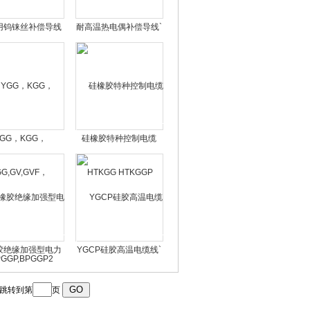
用钨铼丝补偿导线
耐高温热电偶补偿导线`
.0 2*1.5 2*2.5
GG，KGG，
硅橡胶特种控制电缆
G,GV,GVF，
HTKGG HTKGGP
GGP,BPGGP2
胶绝缘加强型电力
YGCP硅胶高温电缆线`
电缆
跳转到第
页