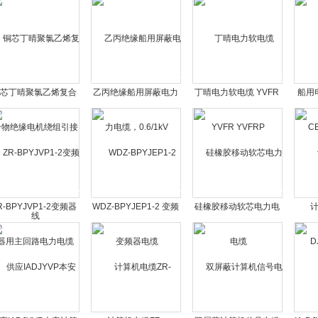
芯丁晴聚氯乙烯复合
乙丙绝缘船用屏蔽电力
丁晴电力软电缆 YVFR
船用电
绝缘电机绕组引接线
电缆，0.6/1kV
YVFRP
CEF
R-BPYJVP1-2变频器
WDZ-BPYJEP1-2 变频
硅橡胶移动软芯电力电
计
用主回路电力电缆
器电缆
缆
D