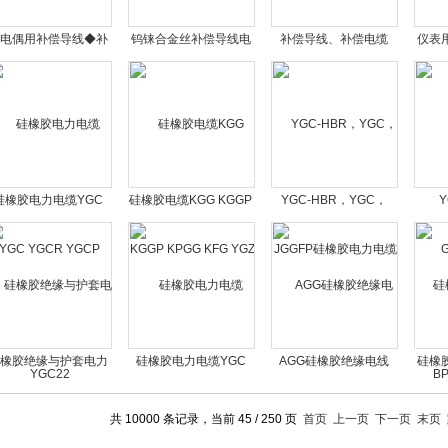
电偶用补偿导线◆补
钨铼合金丝补偿导线电
补偿导线、补偿电缆
仪表
偿电缆
缆
2*1.0 2*1.5 2*2.5
2*1
硅橡胶电力电缆YGC
硅橡胶电缆KGG KGGP
YGC-HBR，YGC，
Y
GCR YGCP YGC22
KPGG KFG YGZ
JGGFP硅橡胶电力电缆
G
BP
橡胶绝缘与护套电力
硅橡胶电力电缆YGC
AGG硅橡胶绝缘电线
硅橡
电缆
JGG JHXG JGGRP
共 10000 条记录，当前 45 / 250 页
首页
上一页
下一页
末页