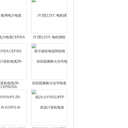
力电缆CEF/DA
JYJ型125℃ 电机绕组
/SA CEF82/SA
引接软电缆和软线
算机电缆ZR-
供应阻燃耐火信号电缆
JYP3VP3 ZR-
ZA-IJYVP,DJFFP
DJYVP2`