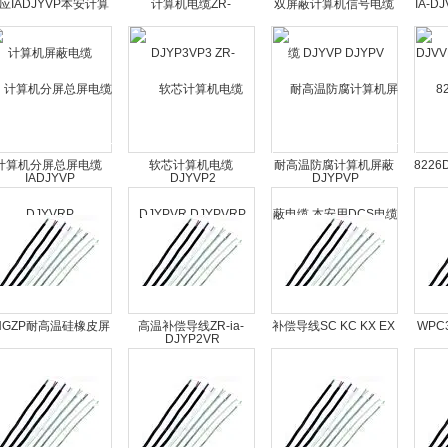
应IADJYVP本安计算
计算机电缆ZR-
双屏蔽计算机信号电缆
IA-DJ
机屏蔽电缆IADJYVP
DJYP3VP3 ZR-
DJYVP DJYPV
本安
DJYVP2
DJYPVP
计算机分屏总屏电缆
软芯计算机电缆
耐高温防腐计算机屏蔽
822
DJYVRP
DJYPVR DJYPVRP
电缆 本安用DCS电缆
DJYP2VR
HGZP耐高温硅橡皮屏
高温补偿导线ZR-ia-
补偿导线SC KC KX EX
WPC3
蔽软电缆
KX-GsFPlVRPl
JX TX NC