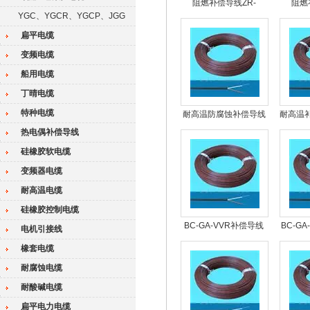
阻燃补偿导线ZR-
阻燃
YGC、YGCR、YGCP、JGG
KX1×2×2.5P
K
扁平电缆
变频电缆
船用电缆
丁晴电缆
特种电缆
耐高温防腐蚀补偿导线
耐高温补
KX-HS-FPVP2*1.5
F46V
热电偶补偿导线
硅橡胶软电缆
变频器电缆
耐高温电缆
硅橡胶控制电缆
BC-GA-VVR补偿导线
BC-G
电机引接线
2*1.5多少钱
2
橡套电缆
耐腐蚀电缆
耐酸碱电缆
扁平电力电缆