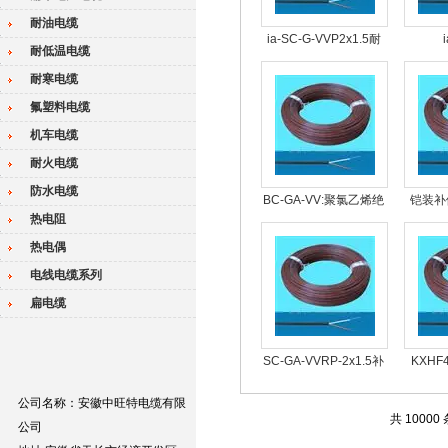
耐油电缆
ia-SC-G-VVP2x1.5耐
耐低温电缆
高温S型补偿电缆
FP1V1
耐寒电缆
氟塑料电缆
机车电缆
耐火电缆
防水电缆
BC-GA-VV:聚氯乙烯绝
铠装补偿
热电阻
缘B分度号热电偶
VVP
热电偶
电线电缆系列
扁电缆
SC-GA-VVRP-2x1.5补
KXHF
偿导线T型热电偶专用
2*
公司名称：安徽中旺特电缆有限
线
共 10000
公司