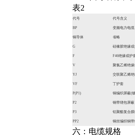
表2
代号
代号含义
BP
变频电力电缆
铜导体
省略
G
硅橡胶绝缘或
F
F46绝缘或护
V
聚氯乙烯绝缘
YJ
交联聚乙烯绝
VF
丁护套
P(P1)
铜编织屏蔽(
P2
铜带绕包屏蔽
P3
铝聚酯复合膜
PP2
铜丝编织铜带
六：电缆规格