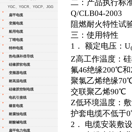
二：产品执行标
YGC、YGCR、YGCP、JGG
Q/CLB04-2003
扁平电缆
阻燃耐火特性试验执
变频电缆
船用电缆
三：使用特性
丁晴电缆
1． 额定电压：U
特种电缆
热电偶补偿导线
Z高工作温度：硅
硅橡胶软电缆
氟46绝缘200℃和
变频器电缆
聚氯乙烯绝缘70
耐高温电缆
硅橡胶控制电缆
交联聚乙烯90℃
电机引接线
Z低环境温度：敷
橡套电缆
护套电缆不低于0
耐腐蚀电缆
2． 电缆安装敷设
耐酸碱电缆
扁平电力电缆