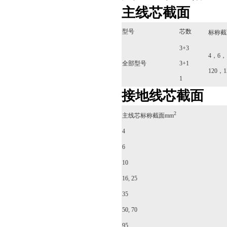
主线芯截面
型号
芯数
标称截
3+3
4，6，
全部型号
3+1
120，1
1
接地线芯截面
2
主线芯标称截面mm
4
6
10
16, 25
35
50, 70
95