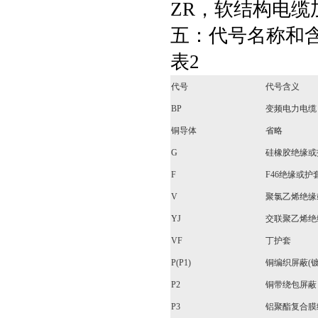
ZR，软结构电缆
五：代号名称和
表2
代号
代号含义
BP
变频电力电缆
铜导体
省略
G
硅橡胶绝缘或
F
F46绝缘或护
V
聚氯乙烯绝缘
YJ
交联聚乙烯绝
VF
丁护套
P(P1)
铜编织屏蔽(
P2
铜带绕包屏蔽
P3
铝聚酯复合膜