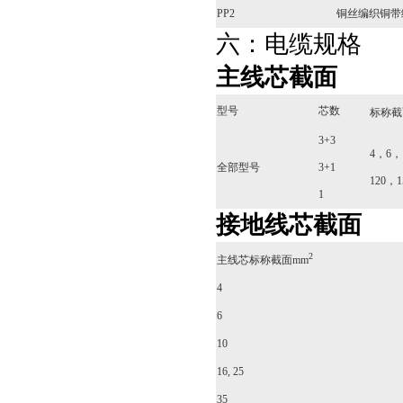
PP2
铜丝编织铜带
六：电缆规格
主线芯截面
型号
芯数
标称截
3+3
4，6，
全部型号
3+1
120，1
1
接地线芯截面
2
主线芯标称截面mm
4
6
10
16, 25
35