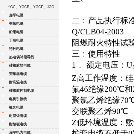
YGC、YGCR、YGCP、JGG
扁平电缆
二：产品执行标
变频电缆
Q/CLB04-2003
船用电缆
丁晴电缆
阻燃耐火特性试验执
特种电缆
三：使用特性
热电偶补偿导线
1． 额定电压：U
硅橡胶软电缆
变频器电缆
Z高工作温度：硅
耐高温电缆
氟46绝缘200℃和
硅橡胶控制电缆
聚氯乙烯绝缘70
电机引接线
橡套电缆
交联聚乙烯90℃
耐腐蚀电缆
Z低环境温度：敷
耐酸碱电缆
护套电缆不低于0
扁平电力电缆